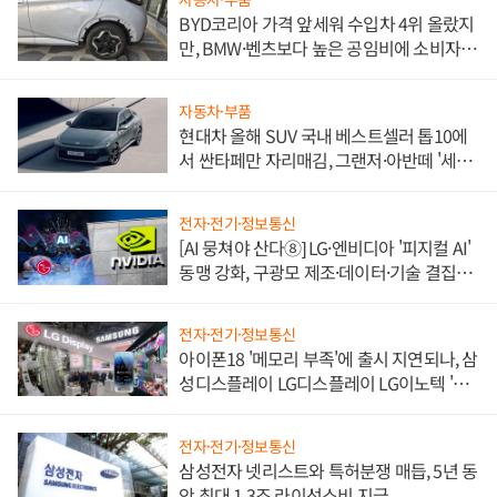
BYD코리아 가격 앞세워 수입차 4위 올랐지
만, BMW·벤츠보다 높은 공임비에 소비자
불만 폭발
자동차·부품
현대차 올해 SUV 국내 베스트셀러 톱10에
서 싼타페만 자리매김, 그랜저·아반떼 '세단
쌍끌이'로 내수 방어
전자·전기·정보통신
[AI 뭉쳐야 산다⑧] LG·엔비디아 '피지컬 AI'
동맹 강화, 구광모 제조·데이터·기술 결집
해 종합 로보틱스 기업으로
전자·전기·정보통신
아이폰18 '메모리 부족'에 출시 지연되나, 삼
성디스플레이 LG디스플레이 LG이노텍 '탈
애플' 수익 다각화 속도
전자·전기·정보통신
삼성전자 넷리스트와 특허분쟁 매듭, 5년 동
안 최대 1.3조 라이선스비 지급