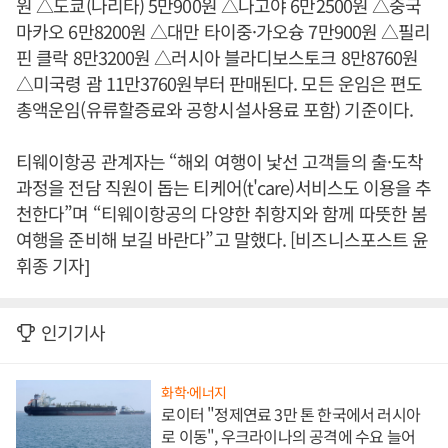
원 △도쿄(나리타) 5만900원 △나고야 6만2500원 △중국
마카오 6만8200원 △대만 타이중·가오슝 7만900원 △필리
핀 클락 8만3200원 △러시아 블라디보스토크 8만8760원
△미국령 괌 11만3760원부터 판매된다. 모든 운임은 편도
총액운임(유류할증료와 공항시설사용료 포함) 기준이다.
티웨이항공 관계자는 “해외 여행이 낯선 고객들의 출·도착
과정을 전담 직원이 돕는 티케어(t'care)서비스도 이용을 추
천한다”며 “티웨이항공의 다양한 취항지와 함께 따뜻한 봄
여행을 준비해 보길 바란다”고 말했다. [비즈니스포스트 윤
휘종 기자]
인기기사
화학·에너지
로이터 "정제연료 3만 톤 한국에서 러시아
로 이동", 우크라이나의 공격에 수요 늘어