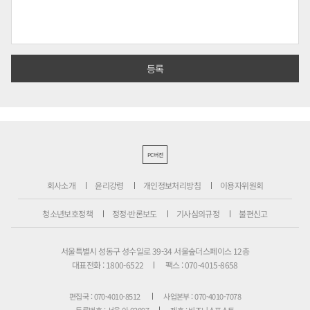
PC버전
회사소개
윤리강령
개인정보처리방침
이용자위원회
청소년보호정책
정정·반론보도
기사심의규정
불편신고
서울특별시 성동구 성수일로 39-34 서울숲더스페이스 12층
대표전화 : 1800-6522
팩스 : 070-4015-8658
편집국 : 070-4010-8512
사업본부 : 070-4010-7078
등록번호 : 서울 아 02897
제호 : 비즈니스포스트