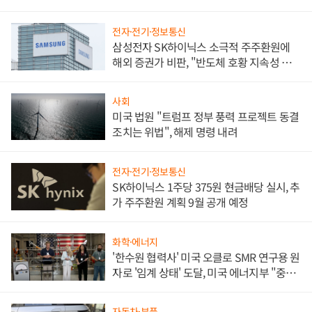
전자·전기·정보통신
삼성전자 SK하이닉스 소극적 주주환원에
해외 증권가 비판, "반도체 호황 지속성 의
문"
사회
미국 법원 "트럼프 정부 풍력 프로젝트 동결
조치는 위법", 해제 명령 내려
전자·전기·정보통신
SK하이닉스 1주당 375원 현금배당 실시, 추
가 주주환원 계획 9월 공개 예정
화학·에너지
'한수원 협력사' 미국 오클로 SMR 연구용 원
자로 '임계 상태' 도달, 미국 에너지부 "중요
한 이정표"
자동차·부품