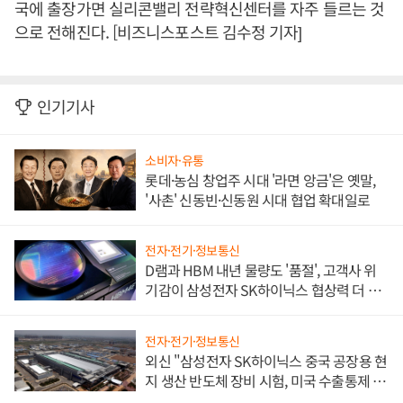
국에 출장가면 실리콘밸리 전략혁신센터를 자주 들르는 것
으로 전해진다. [비즈니스포스트 김수정 기자]
인기기사
소비자·유통
롯데·농심 창업주 시대 '라면 앙금'은 옛말,
'사촌' 신동빈·신동원 시대 협업 확대일로
전자·전기·정보통신
D램과 HBM 내년 물량도 '품절', 고객사 위
기감이 삼성전자 SK하이닉스 협상력 더 키
워
전자·전기·정보통신
외신 "삼성전자 SK하이닉스 중국 공장용 현
지 생산 반도체 장비 시험, 미국 수출통제 대
비"