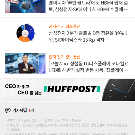
엔비디아 '루빈 울트라'에도 HBM4 탑재 검
토, 삼성전자·SK하이닉스 HBM4 수율에 주
도권 갈린다
전자·전기·정보통신
삼성전자 2분기 글로벌 D램 점유율 39% 1
위, SK하이닉스와 13%p 격차
전자·전기·정보통신
[오늘Who] 정철동 LG디스플레이 모바일 O
LED로 하반기 실적 반등 시동, '칩플레이
션'에 가격 인하 압박은 부담
기사댓글
1
개
200자까지 쓰실 수 있습니다. (현재 0 byte / 최대 400byte)
저작권 등 다른 사람의 권리를 침해하거나 명예를 훼손하는 댓글은 관련 법률에 의해 제재를 받을
수 있습니다.
타인에게 불쾌감을 주는 욕설 등 비하하는 단어가 내용에 포함되거나 인신공격성 글은 관리자의 판