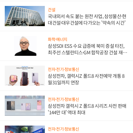
건설
국내외서 속도 붙는 원전 사업, 삼성물산·현
대건설·대우건설에 다가오는 '약속의 시간'
화학·에너지
삼성SDI ESS 수요 급증에 북미 증설 타진,
최주선 스텔란티스·GM 합작공장 건설 재추
진하나
전자·전기·정보통신
삼성전자, 갤럭시Z 폴드8 사전예약 개통 8
월31일까지 연장
전자·전기·정보통신
삼성전자 갤럭시 Z 폴드8 시리즈 사전 판매
'144만 대' 역대 최대
전자·전기·정보통신