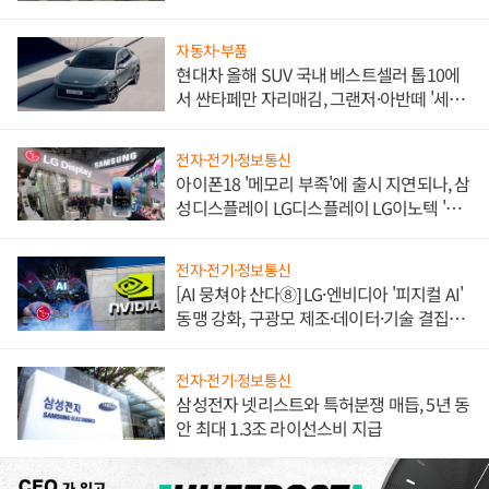
불만 폭발
자동차·부품
현대차 올해 SUV 국내 베스트셀러 톱10에
서 싼타페만 자리매김, 그랜저·아반떼 '세단
쌍끌이'로 내수 방어
전자·전기·정보통신
아이폰18 '메모리 부족'에 출시 지연되나, 삼
성디스플레이 LG디스플레이 LG이노텍 '탈
애플' 수익 다각화 속도
전자·전기·정보통신
[AI 뭉쳐야 산다⑧] LG·엔비디아 '피지컬 AI'
동맹 강화, 구광모 제조·데이터·기술 결집
해 종합 로보틱스 기업으로
전자·전기·정보통신
삼성전자 넷리스트와 특허분쟁 매듭, 5년 동
안 최대 1.3조 라이선스비 지급