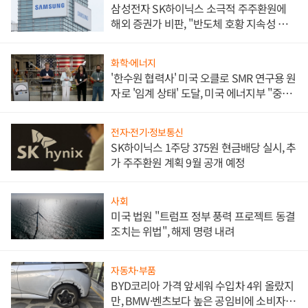
삼성전자 SK하이닉스 소극적 주주환원에
해외 증권가 비판, "반도체 호황 지속성 의
문"
화학·에너지
'한수원 협력사' 미국 오클로 SMR 연구용 원
자로 '임계 상태' 도달, 미국 에너지부 "중요
한 이정표"
전자·전기·정보통신
SK하이닉스 1주당 375원 현금배당 실시, 추
가 주주환원 계획 9월 공개 예정
사회
미국 법원 "트럼프 정부 풍력 프로젝트 동결
조치는 위법", 해제 명령 내려
자동차·부품
BYD코리아 가격 앞세워 수입차 4위 올랐지
만, BMW·벤츠보다 높은 공임비에 소비자