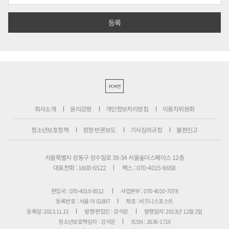
PC버전
회사소개
윤리강령
개인정보처리방침
이용자위원회
청소년보호정책
정정·반론보도
기사심의규정
불편신고
서울특별시 성동구 성수일로 39-34 서울숲더스페이스 12층
대표전화 : 1800-6522
팩스 : 070-4015-8658
편집국 : 070-4010-8512
사업본부 : 070-4010-7078
등록번호 : 서울 아 02897
제호 : 비즈니스포스트
등록일: 2013.11.13
발행·편집인 : 강석운
발행일자: 2013년 12월 2일
청소년보호책임자 : 강석운
ISSN : 2636-171X