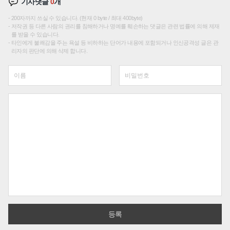
기사댓글
0
개
200자까지 쓰실 수 있습니다. (현재 0 byte / 최대 400byte)
저작권 등 다른 사람의 권리를 침해하거나 명예를 훼손하는 댓글은 관련 법률에 의해 제재
를 받을 수 있습니다.
타인에게 불쾌감을 주는 욕설 등 비하하는 단어가 내용에 포함되거나 인신공격성 글은 관
리자의 판단에 의해 삭제 합니다.