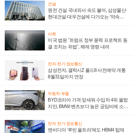
건설
원전 건설 국내외서 속도 붙어, 삼성물산·
현대건설·대우건설에 다가오는 '약속의
시간'
사회
미국 법원 "트럼프 정부 풍력 프로젝트 동
결 조치는 위법", 해제 명령 내려
전자·전기·정보통신
삼성전자, 갤럭시Z 폴드8 사전예약 개통
8월31일까지 연장
자동차·부품
BYD코리아 가격 앞세워 수입차 4위 올랐
지만, BMW·벤츠보다 높은 공임비에 소비
자 불만 폭발
전자·전기·정보통신
엔비디아 '루빈 울트라'에도 HBM4 탑재