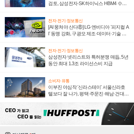
검토, 삼성전자·SK하이닉스 HBM4 수율
에 주도권 갈린다
전자·전기·정보통신
[AI 뭉쳐야 산다⑧] LG·엔비디아 '피지컬 A
I' 동맹 강화, 구광모 제조·데이터·기술 결
집해 종합 로보틱스 기업으로
전자·전기·정보통신
삼성전자 넷리스트와 특허분쟁 매듭, 5년
동안 최대 1.3조 라이선스비 지급
소비자·유통
이부진 야심작 '신라스테이' 서울신라호
텔보다 잘 나가, 평택·주문진·해남·건대로
성장판 더 넓힌다