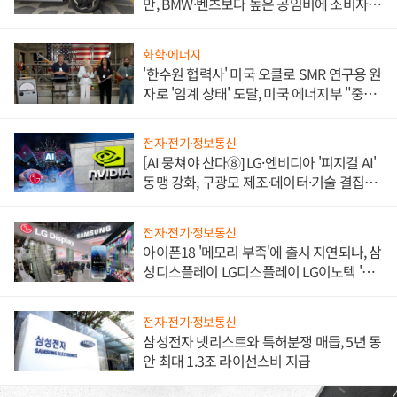
만, BMW·벤츠보다 높은 공임비에 소비자
불만 폭발
화학·에너지
'한수원 협력사' 미국 오클로 SMR 연구용 원
자로 '임계 상태' 도달, 미국 에너지부 "중요
한 이정표"
전자·전기·정보통신
[AI 뭉쳐야 산다⑧] LG·엔비디아 '피지컬 AI'
동맹 강화, 구광모 제조·데이터·기술 결집
해 종합 로보틱스 기업으로
전자·전기·정보통신
아이폰18 '메모리 부족'에 출시 지연되나, 삼
성디스플레이 LG디스플레이 LG이노텍 '탈
애플' 수익 다각화 속도
전자·전기·정보통신
삼성전자 넷리스트와 특허분쟁 매듭, 5년 동
안 최대 1.3조 라이선스비 지급