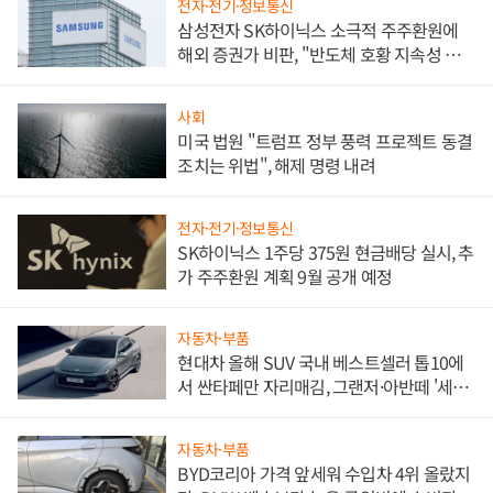
전자·전기·정보통신
삼성전자 SK하이닉스 소극적 주주환원에
해외 증권가 비판, "반도체 호황 지속성 의
문"
사회
미국 법원 "트럼프 정부 풍력 프로젝트 동결
조치는 위법", 해제 명령 내려
전자·전기·정보통신
SK하이닉스 1주당 375원 현금배당 실시, 추
가 주주환원 계획 9월 공개 예정
자동차·부품
현대차 올해 SUV 국내 베스트셀러 톱10에
서 싼타페만 자리매김, 그랜저·아반떼 '세단
쌍끌이'로 내수 방어
자동차·부품
BYD코리아 가격 앞세워 수입차 4위 올랐지