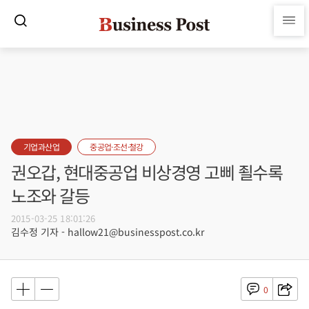
기업과산업
중공업·조선·철강
권오갑, 현대중공업 비상경영 고삐 죌수록
노조와 갈등
2015-03-25 18:01:26
김수정 기자 - hallow21@businesspost.co.kr
0