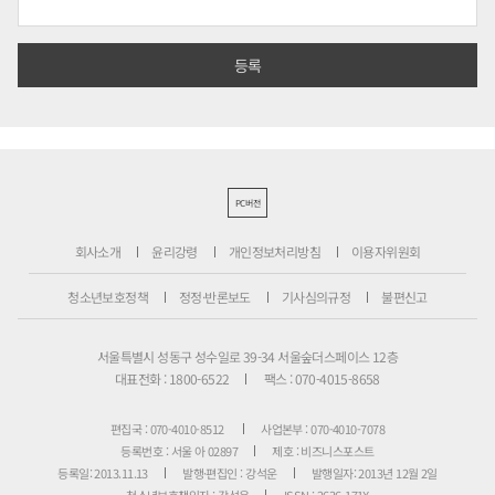
PC버전
회사소개
윤리강령
개인정보처리방침
이용자위원회
청소년보호정책
정정·반론보도
기사심의규정
불편신고
서울특별시 성동구 성수일로 39-34 서울숲더스페이스 12층
대표전화 : 1800-6522
팩스 : 070-4015-8658
편집국 : 070-4010-8512
사업본부 : 070-4010-7078
등록번호 : 서울 아 02897
제호 : 비즈니스포스트
등록일: 2013.11.13
발행·편집인 : 강석운
발행일자: 2013년 12월 2일