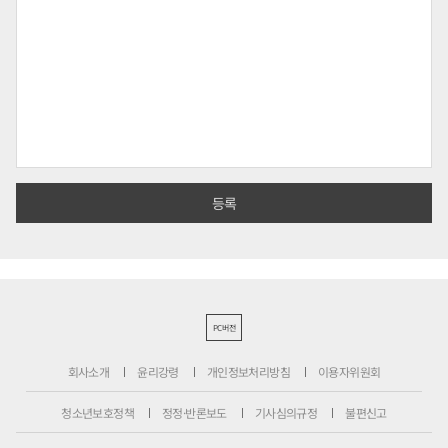
PC버전
회사소개
윤리강령
개인정보처리방침
이용자위원회
청소년보호정책
정정·반론보도
기사심의규정
불편신고