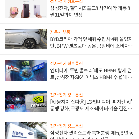
전자·전기·정보통신
삼성전자, 갤럭시Z 폴드8 사전예약 개통 8
월31일까지 연장
자동차·부품
BYD코리아 가격 앞세워 수입차 4위 올랐지
만, BMW·벤츠보다 높은 공임비에 소비자
불만 폭발
전자·전기·정보통신
엔비디아 '루빈 울트라'에도 HBM4 탑재 검
토, 삼성전자·SK하이닉스 HBM4 수율에 주
도권 갈린다
전자·전기·정보통신
[AI 뭉쳐야 산다⑧] LG·엔비디아 '피지컬 AI'
동맹 강화, 구광모 제조·데이터·기술 결집
해 종합 로보틱스 기업으로
전자·전기·정보통신
삼성전자 넷리스트와 특허분쟁 매듭, 5년 동