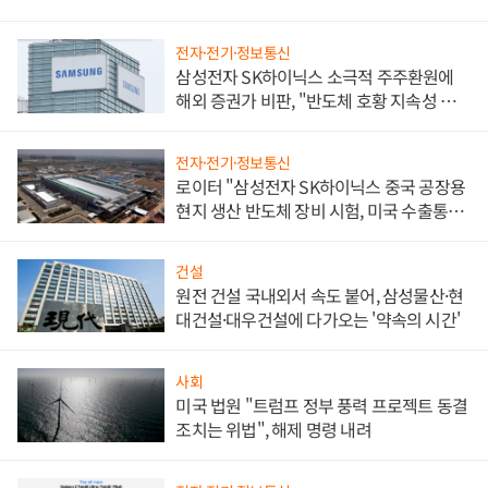
전자·전기·정보통신
삼성전자 SK하이닉스 소극적 주주환원에
해외 증권가 비판, "반도체 호황 지속성 의
문"
전자·전기·정보통신
로이터 "삼성전자 SK하이닉스 중국 공장용
현지 생산 반도체 장비 시험, 미국 수출통제
대비"
건설
원전 건설 국내외서 속도 붙어, 삼성물산·현
대건설·대우건설에 다가오는 '약속의 시간'
사회
미국 법원 "트럼프 정부 풍력 프로젝트 동결
조치는 위법", 해제 명령 내려