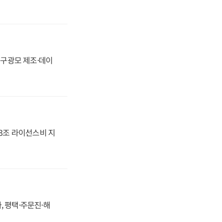
화, 구광모 제조·데이
.3조 라이선스비 지
, 평택·주문진·해