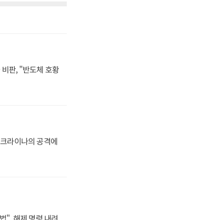
비판, "반도체 호황
 우크라이나의 공격에
법", 해제 명령 내려