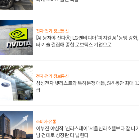
전자·전기·정보통신
[AI 뭉쳐야 산다⑧] LG·엔비디아 '피지컬 AI' 동맹 강
터·기술 결집해 종합 로보틱스 기업으로
전자·전기·정보통신
삼성전자 넷리스트와 특허분쟁 매듭, 5년 동안 최대 1
급
소비자·유통
이부진 야심작 '신라스테이' 서울신라호텔보다 잘 나가
남·건대로 성장판 더 넓힌다