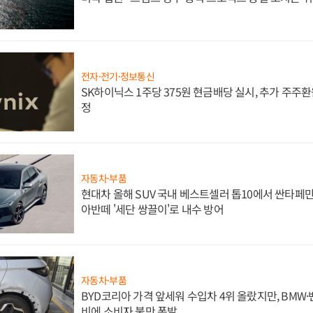
전자·전기·정보통신
SK하이닉스 1주당 375원 현금배당 실시, 추가 주주환
정
자동차·부품
현대차 올해 SUV 국내 베스트셀러 톱10에서 싼타페만
아반떼 '세단 쌍끌이'로 내수 방어
자동차·부품
BYD코리아 가격 앞세워 수입차 4위 올랐지만, BMW
비에 소비자 불만 폭발