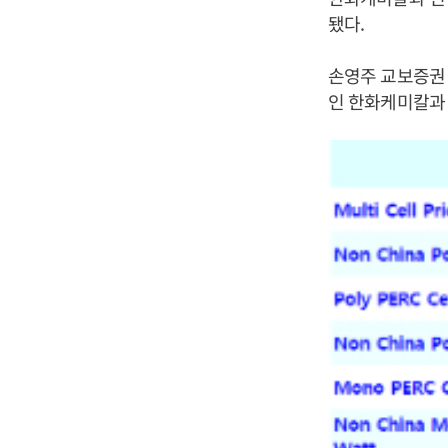
됐다.
손영주 교보증권 
인 한화케미칼과