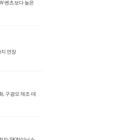
MW·벤츠보다 높은
까지 연장
강화, 구광모 제조·데
성전자·SK하이닉스