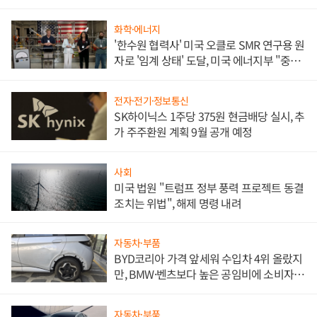
문"
화학·에너지
'한수원 협력사' 미국 오클로 SMR 연구용 원
자로 '임계 상태' 도달, 미국 에너지부 "중요
한 이정표"
전자·전기·정보통신
SK하이닉스 1주당 375원 현금배당 실시, 추
가 주주환원 계획 9월 공개 예정
사회
미국 법원 "트럼프 정부 풍력 프로젝트 동결
조치는 위법", 해제 명령 내려
자동차·부품
BYD코리아 가격 앞세워 수입차 4위 올랐지
만, BMW·벤츠보다 높은 공임비에 소비자
불만 폭발
자동차·부품