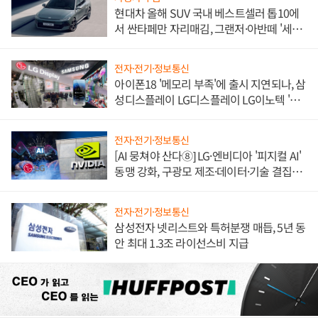
현대차 올해 SUV 국내 베스트셀러 톱10에
서 싼타페만 자리매김, 그랜저·아반떼 '세단
쌍끌이'로 내수 방어
전자·전기·정보통신
아이폰18 '메모리 부족'에 출시 지연되나, 삼
성디스플레이 LG디스플레이 LG이노텍 '탈
애플' 수익 다각화 속도
전자·전기·정보통신
[AI 뭉쳐야 산다⑧] LG·엔비디아 '피지컬 AI'
동맹 강화, 구광모 제조·데이터·기술 결집
해 종합 로보틱스 기업으로
전자·전기·정보통신
삼성전자 넷리스트와 특허분쟁 매듭, 5년 동
안 최대 1.3조 라이선스비 지급