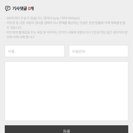
기사댓글
0
개
200자까지 쓰실 수 있습니다. (현재 0 byte / 최대 400byte)
저작권 등 다른 사람의 권리를 침해하거나 명예를 훼손하는 댓글은 관련 법률에 의해 제재를 받을
수 있습니다.
타인에게 불쾌감을 주는 욕설 등 비하하는 단어가 내용에 포함되거나 인신공격성 글은 관리자의 판
단에 의해 삭제 합니다.