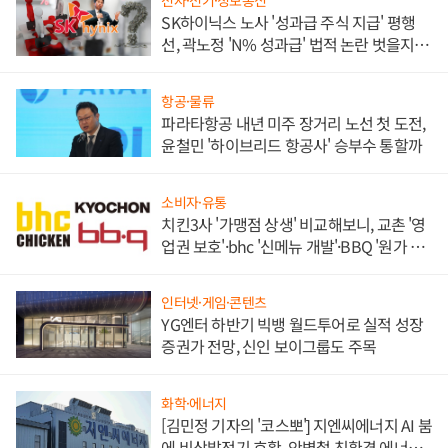
전자·전기·정보통신
SK하이닉스 노사 '성과급 주식 지급' 평행
선, 곽노정 'N% 성과급' 법적 논란 벗을지 주
목
항공·물류
파라타항공 내년 미주 장거리 노선 첫 도전,
윤철민 '하이브리드 항공사' 승부수 통할까
소비자·유통
치킨3사 '가맹점 상생' 비교해보니, 교촌 '영
업권 보호'·bhc '신메뉴 개발'·BBQ '원가 부
담'
인터넷·게임·콘텐츠
YG엔터 하반기 빅뱅 월드투어로 실적 성장
증권가 전망, 신인 보이그룹도 주목
화학·에너지
[김민정 기자의 '코스뽀'] 지엔씨에너지 AI 붐
에 비상발전기 호황, 안병철 친환경 에너지