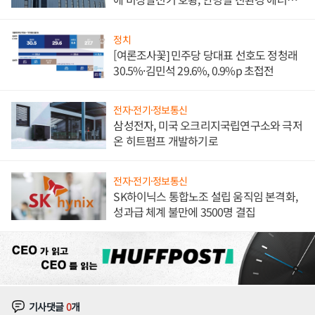
발전전문기업 향한다
정치
[여론조사꽃] 민주당 당대표 선호도 정청래
30.5%·김민석 29.6%, 0.9%p 초접전
전자·전기·정보통신
삼성전자, 미국 오크리지국립연구소와 극저
온 히트펌프 개발하기로
전자·전기·정보통신
SK하이닉스 통합노조 설립 움직임 본격화,
성과급 체계 불만에 3500명 결집
기사댓글
0
개