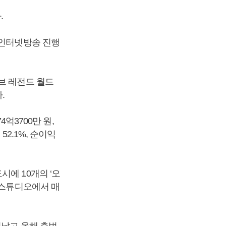
.
 인터넷방송 진행
브 레전드 월드
.
4억3700만 원,
52.1%, 순이익
도시에 10개의 ‘오
 스튜디오에서 매
어났고 올해 출범