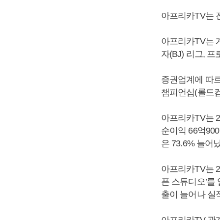
아프리카TV는 
아프리카TV는 
자(BJ) 리그,
증권업계에 따르
챔피언십(롤드컵
아프리카TV는 20
순이익 66억90
은 73.6% 늘어
아프리카TV는 20
픈 스튜디오’를
출이 늘어나 실
아프리카TV 관