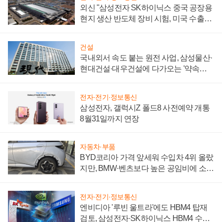
외신 "삼성전자 SK하이닉스 중국 공장용
현지 생산 반도체 장비 시험, 미국 수출통
제 대비"
건설
국내외서 속도 붙는 원전 사업, 삼성물산·
현대건설·대우건설에 다가오는 '약속의
시간'
전자·전기·정보통신
삼성전자, 갤럭시Z 폴드8 사전예약 개통
8월31일까지 연장
자동차·부품
BYD코리아 가격 앞세워 수입차 4위 올랐
지만, BMW·벤츠보다 높은 공임비에 소비
자 불만 폭발
전자·전기·정보통신
엔비디아 '루빈 울트라'에도 HBM4 탑재
검토, 삼성전자·SK하이닉스 HBM4 수율