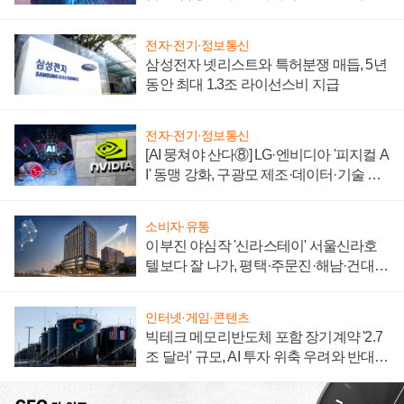
에 주도권 갈린다
전자·전기·정보통신
삼성전자 넷리스트와 특허분쟁 매듭, 5년
동안 최대 1.3조 라이선스비 지급
전자·전기·정보통신
[AI 뭉쳐야 산다⑧] LG·엔비디아 '피지컬 A
I' 동맹 강화, 구광모 제조·데이터·기술 결
집해 종합 로보틱스 기업으로
소비자·유통
이부진 야심작 '신라스테이' 서울신라호
텔보다 잘 나가, 평택·주문진·해남·건대로
성장판 더 넓힌다
인터넷·게임·콘텐츠
빅테크 메모리반도체 포함 장기계약 '2.7
조 달러' 규모, AI 투자 위축 우려와 반대
신호