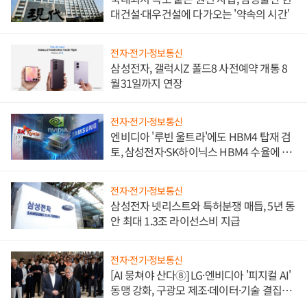
대건설·대우건설에 다가오는 '약속의 시간'
전자·전기·정보통신
삼성전자, 갤럭시Z 폴드8 사전예약 개통 8
월31일까지 연장
전자·전기·정보통신
엔비디아 '루빈 울트라'에도 HBM4 탑재 검
토, 삼성전자·SK하이닉스 HBM4 수율에 주
도권 갈린다
전자·전기·정보통신
삼성전자 넷리스트와 특허분쟁 매듭, 5년 동
안 최대 1.3조 라이선스비 지급
전자·전기·정보통신
[AI 뭉쳐야 산다⑧] LG·엔비디아 '피지컬 AI'
동맹 강화, 구광모 제조·데이터·기술 결집
해 종합 로보틱스 기업으로