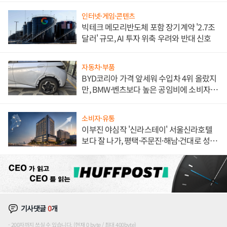
인터넷·게임·콘텐츠
빅테크 메모리반도체 포함 장기계약 '2.7조
달러' 규모, AI 투자 위축 우려와 반대 신호
자동차·부품
BYD코리아 가격 앞세워 수입차 4위 올랐지
만, BMW·벤츠보다 높은 공임비에 소비자
불만 폭발
소비자·유통
이부진 야심작 '신라스테이' 서울신라호텔
보다 잘 나가, 평택·주문진·해남·건대로 성
장판 더 넓힌다
기사댓글
0
개
200자까지 쓰실 수 있습니다. (현재 0 byte / 최대 400byte)