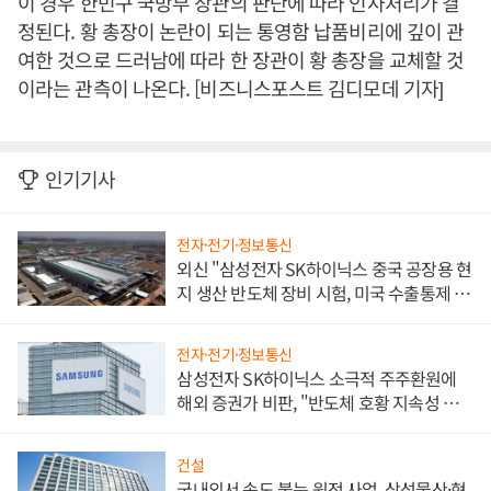
이 경우 한민구 국방부 장관의 판단에 따라 인사처리가 결
정된다. 황 총장이 논란이 되는 통영함 납품비리에 깊이 관
여한 것으로 드러남에 따라 한 장관이 황 총장을 교체할 것
이라는 관측이 나온다. [비즈니스포스트 김디모데 기자]
인기기사
전자·전기·정보통신
외신 "삼성전자 SK하이닉스 중국 공장용 현
지 생산 반도체 장비 시험, 미국 수출통제 대
비"
전자·전기·정보통신
삼성전자 SK하이닉스 소극적 주주환원에
해외 증권가 비판, "반도체 호황 지속성 의
문"
건설
국내외서 속도 붙는 원전 사업, 삼성물산·현