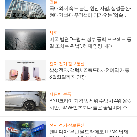
건설
국내외서 속도 붙는 원전 사업, 삼성물산·
현대건설·대우건설에 다가오는 '약속의
시간'
사회
미국 법원 "트럼프 정부 풍력 프로젝트 동
결 조치는 위법", 해제 명령 내려
전자·전기·정보통신
삼성전자, 갤럭시Z 폴드8 사전예약 개통
8월31일까지 연장
자동차·부품
BYD코리아 가격 앞세워 수입차 4위 올랐
지만, BMW·벤츠보다 높은 공임비에 소비
자 불만 폭발
전자·전기·정보통신
엔비디아 '루빈 울트라'에도 HBM4 탑재