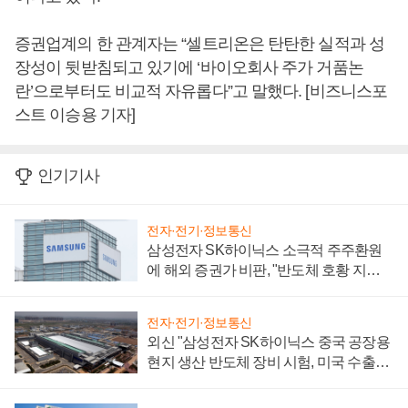
증권업계의 한 관계자는 “셀트리온은 탄탄한 실적과 성
장성이 뒷받침되고 있기에 ‘바이오회사 주가 거품논
란’으로부터도 비교적 자유롭다”고 말했다. [비즈니스포
스트 이승용 기자]
인기기사
전자·전기·정보통신
삼성전자 SK하이닉스 소극적 주주환원
에 해외 증권가 비판, "반도체 호황 지속
성 의문"
전자·전기·정보통신
외신 "삼성전자 SK하이닉스 중국 공장용
현지 생산 반도체 장비 시험, 미국 수출통
제 대비"