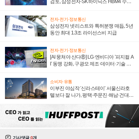
검토, 삼성전자·SK하이닉스 HBM4 수율
에 주도권 갈린다
전자·전기·정보통신
삼성전자 넷리스트와 특허분쟁 매듭, 5년
동안 최대 1.3조 라이선스비 지급
전자·전기·정보통신
[AI 뭉쳐야 산다⑧] LG·엔비디아 '피지컬 A
I' 동맹 강화, 구광모 제조·데이터·기술 결
집해 종합 로보틱스 기업으로
소비자·유통
이부진 야심작 '신라스테이' 서울신라호
텔보다 잘 나가, 평택·주문진·해남·건대로
성장판 더 넓힌다
기사댓글
0
개