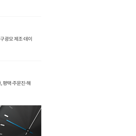
화, 구광모 제조·데이
, 평택·주문진·해