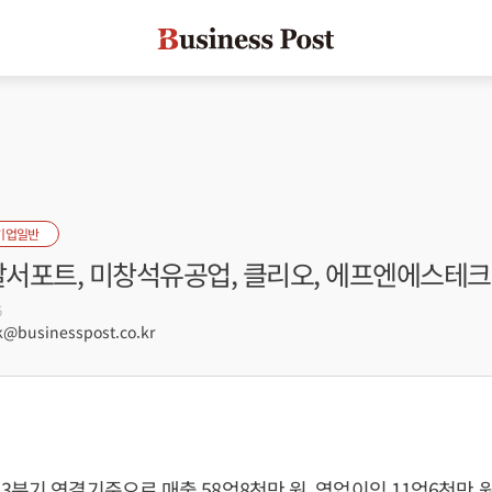
기업일반
 알서포트, 미창석유공업, 클리오, 에프엔에스테크
6
@businesspost.co.kr
3분기 연결기준으로 매출 58억8천만 원, 영업이익 11억6천만 원,