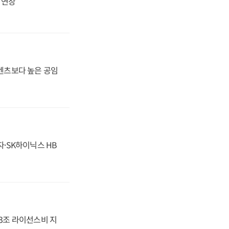
지 연장
·벤츠보다 높은 공임
자·SK하이닉스 HB
.3조 라이선스비 지