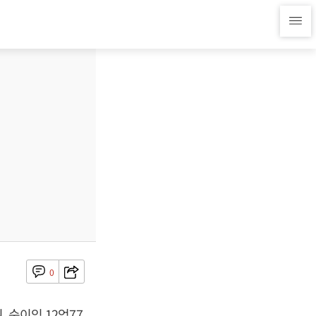
0
 순이익 12억77