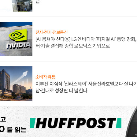
급
전자·전기·정보통신
[AI 뭉쳐야 산다⑧] LG·엔비디아 '피지컬 AI' 동맹 강
터·기술 결집해 종합 로보틱스 기업으로
소비자·유통
이부진 야심작 '신라스테이' 서울신라호텔보다 잘 나가
남·건대로 성장판 더 넓힌다