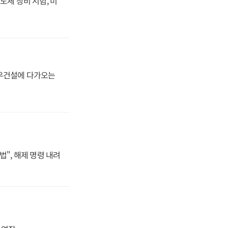
도체 장비 시험, 미
대우건설에 다가오는
법", 해제 명령 내려