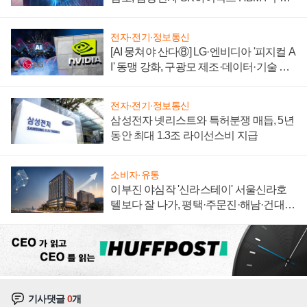
에 주도권 갈린다
전자·전기·정보통신
[AI 뭉쳐야 산다⑧] LG·엔비디아 '피지컬 A
I' 동맹 강화, 구광모 제조·데이터·기술 결
집해 종합 로보틱스 기업으로
전자·전기·정보통신
삼성전자 넷리스트와 특허분쟁 매듭, 5년
동안 최대 1.3조 라이선스비 지급
소비자·유통
이부진 야심작 '신라스테이' 서울신라호
텔보다 잘 나가, 평택·주문진·해남·건대로
성장판 더 넓힌다
기사댓글
0
개