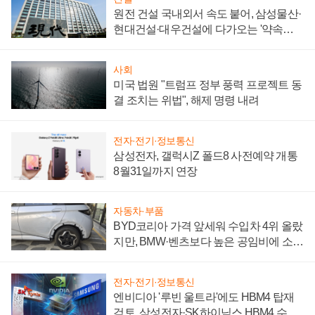
원전 건설 국내외서 속도 붙어, 삼성물산·
현대건설·대우건설에 다가오는 '약속의
시간'
사회
미국 법원 "트럼프 정부 풍력 프로젝트 동
결 조치는 위법", 해제 명령 내려
전자·전기·정보통신
삼성전자, 갤럭시Z 폴드8 사전예약 개통
8월31일까지 연장
자동차·부품
BYD코리아 가격 앞세워 수입차 4위 올랐
지만, BMW·벤츠보다 높은 공임비에 소비
자 불만 폭발
전자·전기·정보통신
엔비디아 '루빈 울트라'에도 HBM4 탑재
검토, 삼성전자·SK하이닉스 HBM4 수율