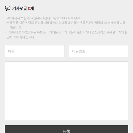
기사댓글
0
개
200자까지 쓰실 수 있습니다. (현재 0 byte / 최대 400byte)
저작권 등 다른 사람의 권리를 침해하거나 명예를 훼손하는 댓글은 관련 법률에 의해 제재를 받을
수 있습니다.
타인에게 불쾌감을 주는 욕설 등 비하하는 단어가 내용에 포함되거나 인신공격성 글은 관리자의 판
단에 의해 삭제 합니다.