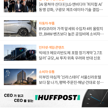
[AI 뭉쳐야 산다⑧] LG·엔비디아 '피지컬 AI'
동맹 강화, 구광모 제조·데이터·기술 결집
해 종합 로보틱스 기업으로
자동차·부품
BYD코리아 가격 앞세워 수입차 4위 올랐지
만, BMW·벤츠보다 높은 공임비에 소비자
불만 폭발
인터넷·게임·콘텐츠
빅테크 메모리반도체 포함 장기계약 '2.7조
달러' 규모, AI 투자 위축 우려와 반대 신호
소비자·유통
이부진 야심작 '신라스테이' 서울신라호텔
보다 잘 나가, 평택·주문진·해남·건대로 성
장판 더 넓힌다