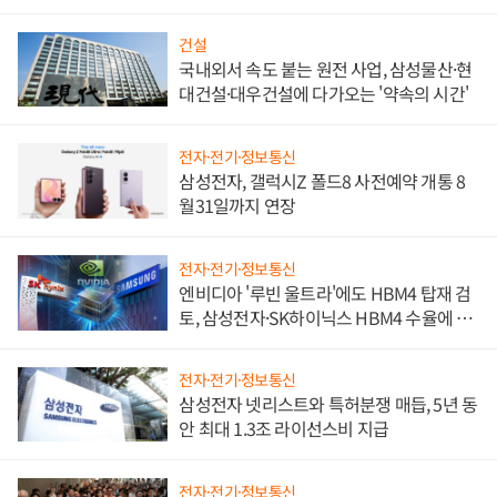
문"
건설
국내외서 속도 붙는 원전 사업, 삼성물산·현
대건설·대우건설에 다가오는 '약속의 시간'
전자·전기·정보통신
삼성전자, 갤럭시Z 폴드8 사전예약 개통 8
월31일까지 연장
전자·전기·정보통신
엔비디아 '루빈 울트라'에도 HBM4 탑재 검
토, 삼성전자·SK하이닉스 HBM4 수율에 주
도권 갈린다
전자·전기·정보통신
삼성전자 넷리스트와 특허분쟁 매듭, 5년 동
안 최대 1.3조 라이선스비 지급
전자·전기·정보통신