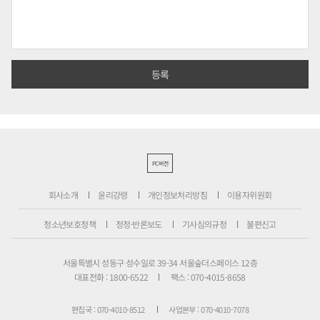
PC버전
회사소개
윤리강령
개인정보처리방침
이용자위원회
청소년보호정책
정정·반론보도
기사심의규정
불편신고
서울특별시 성동구 성수일로 39-34 서울숲더스페이스 12층
대표전화 : 1800-6522
팩스 : 070-4015-8658
편집국 : 070-4010-8512
사업본부 : 070-4010-7078