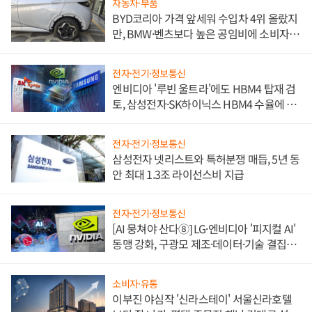
자동차·부품
BYD코리아 가격 앞세워 수입차 4위 올랐지
만, BMW·벤츠보다 높은 공임비에 소비자
불만 폭발
전자·전기·정보통신
엔비디아 '루빈 울트라'에도 HBM4 탑재 검
토, 삼성전자·SK하이닉스 HBM4 수율에 주
도권 갈린다
전자·전기·정보통신
삼성전자 넷리스트와 특허분쟁 매듭, 5년 동
안 최대 1.3조 라이선스비 지급
전자·전기·정보통신
[AI 뭉쳐야 산다⑧] LG·엔비디아 '피지컬 AI'
동맹 강화, 구광모 제조·데이터·기술 결집
해 종합 로보틱스 기업으로
소비자·유통
이부진 야심작 '신라스테이' 서울신라호텔