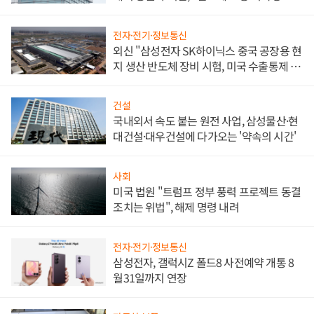
문"
전자·전기·정보통신
외신 "삼성전자 SK하이닉스 중국 공장용 현
지 생산 반도체 장비 시험, 미국 수출통제 대
비"
건설
국내외서 속도 붙는 원전 사업, 삼성물산·현
대건설·대우건설에 다가오는 '약속의 시간'
사회
미국 법원 "트럼프 정부 풍력 프로젝트 동결
조치는 위법", 해제 명령 내려
전자·전기·정보통신
삼성전자, 갤럭시Z 폴드8 사전예약 개통 8
월31일까지 연장