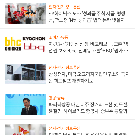
전자·전기·정보통신
SK하이닉스 노사 '성과급 주식 지급' 평행
선, 곽노정 'N% 성과급' 법적 논란 벗을지 주
목
소비자·유통
치킨3사 '가맹점 상생' 비교해보니, 교촌 '영
업권 보호'·bhc '신메뉴 개발'·BBQ '원가 부
담'
전자·전기·정보통신
삼성전자, 미국 오크리지국립연구소와 극저
온 히트펌프 개발하기로
항공·물류
파라타항공 내년 미주 장거리 노선 첫 도전,
윤철민 '하이브리드 항공사' 승부수 통할까
전자·전기·정보통신
SK하이닉스 통합노조 설립 움직임 본격화,