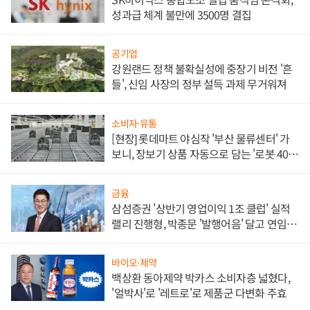
성과급 체계 불만에 3500명 결집
공기업
강원랜드 정책 불확실성에 중장기 비전 '흔
들', 신임 사장의 정부 설득 과제 무거워져
소비자·유통
[현장] 롯데마트 야심작 '부산 물류센터' 가
보니, 장보기 상품 자동으로 담는 '로봇 400
대' 장관
금융
삼섬증권 '상반기 영업이익 1조 클럽' 실적
랠리 진행형, 박종문 '발행어음' 달고 연임 향
하나
바이오·제약
백상환 동아제약 박카스 소비자층 넓혔다,
'얼박사'로 '레트로'로 제품군 다변화 주효