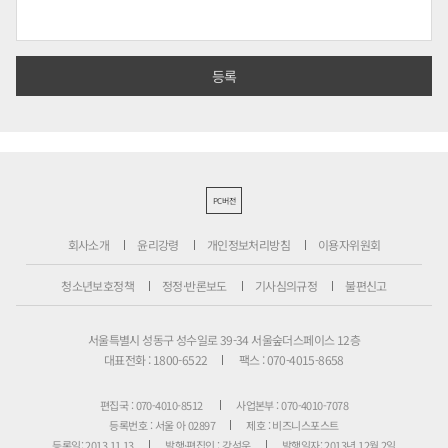
PC버전
회사소개
윤리강령
개인정보처리방침
이용자위원회
청소년보호정책
정정·반론보도
기사심의규정
불편신고
서울특별시 성동구 성수일로 39-34 서울숲더스페이스 12층
대표전화 : 1800-6522
팩스 : 070-4015-8658
편집국 : 070-4010-8512
사업본부 : 070-4010-7078
등록번호 : 서울 아 02897
제호 : 비즈니스포스트
등록일: 2013.11.13
발행·편집인 : 강석운
발행일자: 2013년 12월 2일