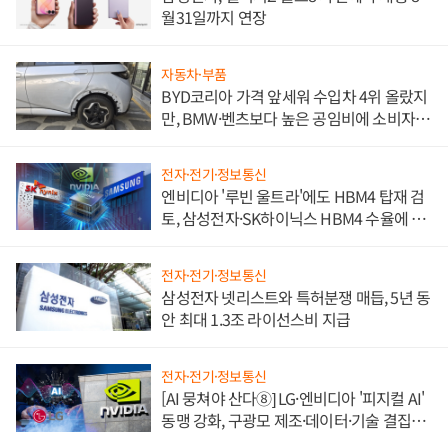
월31일까지 연장
자동차·부품
BYD코리아 가격 앞세워 수입차 4위 올랐지
만, BMW·벤츠보다 높은 공임비에 소비자
불만 폭발
전자·전기·정보통신
엔비디아 '루빈 울트라'에도 HBM4 탑재 검
토, 삼성전자·SK하이닉스 HBM4 수율에 주
도권 갈린다
전자·전기·정보통신
삼성전자 넷리스트와 특허분쟁 매듭, 5년 동
안 최대 1.3조 라이선스비 지급
전자·전기·정보통신
[AI 뭉쳐야 산다⑧] LG·엔비디아 '피지컬 AI'
동맹 강화, 구광모 제조·데이터·기술 결집
해 종합 로보틱스 기업으로