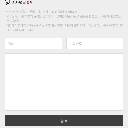
기사댓글
0
개
200자까지 쓰실 수 있습니다. (현재 0 byte / 최대 400byte)
저작권 등 다른 사람의 권리를 침해하거나 명예를 훼손하는 댓글은 관련 법률에 의해 제재를 받을
수 있습니다.
타인에게 불쾌감을 주는 욕설 등 비하하는 단어가 내용에 포함되거나 인신공격성 글은 관리자의 판
단에 의해 삭제 합니다.