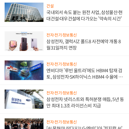
건설
국내외서 속도 붙는 원전 사업, 삼성물산·현
대건설·대우건설에 다가오는 '약속의 시간'
전자·전기·정보통신
삼성전자, 갤럭시Z 폴드8 사전예약 개통 8
월31일까지 연장
전자·전기·정보통신
엔비디아 '루빈 울트라'에도 HBM4 탑재 검
토, 삼성전자·SK하이닉스 HBM4 수율에 주
도권 갈린다
전자·전기·정보통신
삼성전자 넷리스트와 특허분쟁 매듭, 5년 동
안 최대 1.3조 라이선스비 지급
전자·전기·정보통신
[AI 뭉쳐야 산다⑧] LG·엔비디아 '피지컬 AI'