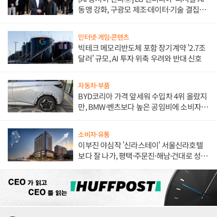
동맹 강화, 구광모 제조·데이터·기술 결집
해 종합 로보틱스 기업으로
인터넷·게임·콘텐츠
빅테크 메모리반도체 포함 장기계약 '2.7조
달러' 규모, AI 투자 위축 우려와 반대 신호
자동차·부품
BYD코리아 가격 앞세워 수입차 4위 올랐지
만, BMW·벤츠보다 높은 공임비에 소비자
불만 폭발
소비자·유통
이부진 야심작 '신라스테이' 서울신라호텔
보다 잘 나가, 평택·주문진·해남·건대로 성
장판 더 넓힌다