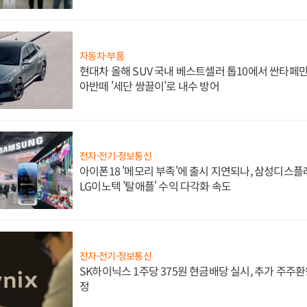
자동차·부품
현대차 올해 SUV 국내 베스트셀러 톱10에서 싼타페만
아반떼 '세단 쌍끌이'로 내수 방어
전자·전기·정보통신
아이폰18 '메모리 부족'에 출시 지연되나, 삼성디스
LG이노텍 '탈애플' 수익 다각화 속도
전자·전기·정보통신
SK하이닉스 1주당 375원 현금배당 실시, 추가 주주환
정