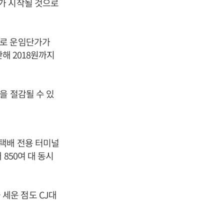
가 시작될 것으로
화로 운임단가가
해 2018원까지
을 절감될 수 있
택배 전용 터미널
850여 대 동시
세운 점도 CJ대