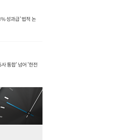
N% 성과급' 법적 논
사 통합' 넘어 '한전