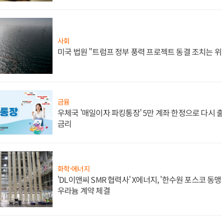
사회
미국 법원 "트럼프 정부 풍력 프로젝트 동결 조치는 위
금융
우체국 '매일이자 파킹통장' 5만 계좌 한정으로 다시 출시
금리
화학·에너지
'DL이앤씨 SMR 협력사' X에너지, '한수원 포스코 
우라늄 계약 체결