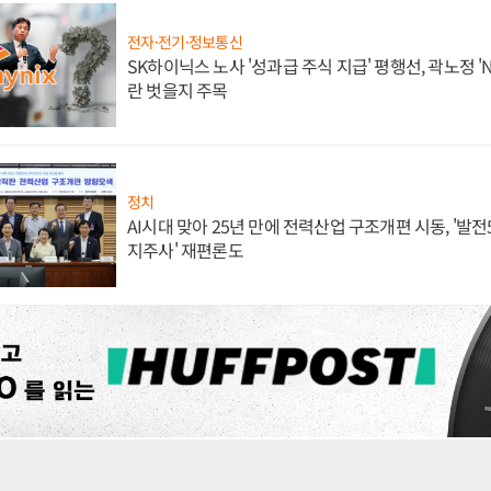
전자·전기·정보통신
SK하이닉스 노사 '성과급 주식 지급' 평행선, 곽노정 '
란 벗을지 주목
정치
AI시대 맞아 25년 만에 전력산업 구조개편 시동, '발전5
지주사' 재편론도