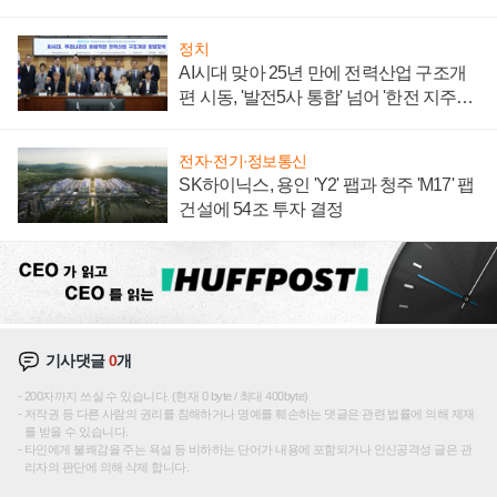
주목
정치
AI시대 맞아 25년 만에 전력산업 구조개
편 시동, '발전5사 통합' 넘어 '한전 지주사'
재편론도
전자·전기·정보통신
SK하이닉스, 용인 'Y2' 팹과 청주 'M17' 팹
건설에 54조 투자 결정
기사댓글
0
개
200자까지 쓰실 수 있습니다. (현재 0 byte / 최대 400byte)
저작권 등 다른 사람의 권리를 침해하거나 명예를 훼손하는 댓글은 관련 법률에 의해 제재
를 받을 수 있습니다.
타인에게 불쾌감을 주는 욕설 등 비하하는 단어가 내용에 포함되거나 인신공격성 글은 관
리자의 판단에 의해 삭제 합니다.