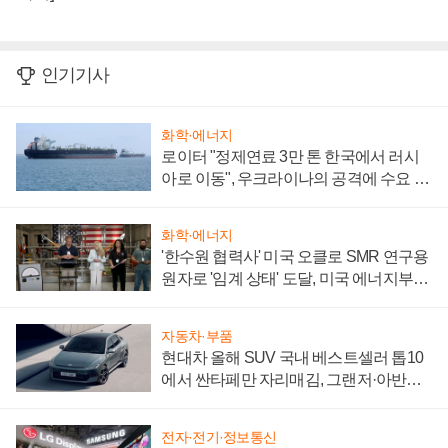
인기기사
화학·에너지
로이터 "정제연료 3만 톤 한국에서 러시
아로 이동", 우크라이나의 공격에 수요 늘
어
화학·에너지
'한수원 협력사' 미국 오클로 SMR 연구용
원자로 '임계 상태' 도달, 미국 에너지부
"중요한 이정표"
자동차·부품
현대차 올해 SUV 국내 베스트셀러 톱10
에서 싼타페만 자리매김, 그랜저·아반떼
'세단 쌍끌이'로 내수 방어
전자·전기·정보통신