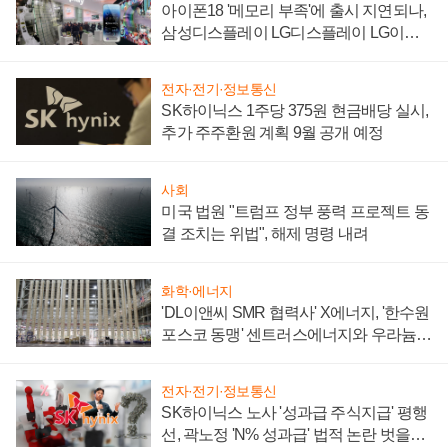
아이폰18 '메모리 부족'에 출시 지연되나,
삼성디스플레이 LG디스플레이 LG이노
텍 '탈애플' 수익 다각화 속도
전자·전기·정보통신
SK하이닉스 1주당 375원 현금배당 실시,
추가 주주환원 계획 9월 공개 예정
사회
미국 법원 "트럼프 정부 풍력 프로젝트 동
결 조치는 위법", 해제 명령 내려
화학·에너지
'DL이앤씨 SMR 협력사' X에너지, '한수원
포스코 동맹' 센트러스에너지와 우라늄
계약 체결
전자·전기·정보통신
SK하이닉스 노사 '성과급 주식지급' 평행
선, 곽노정 'N% 성과급' 법적 논란 벗을지