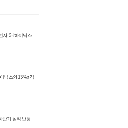
성전자·SK하이닉스
하이닉스와 13%p 격
 하반기 실적 반등