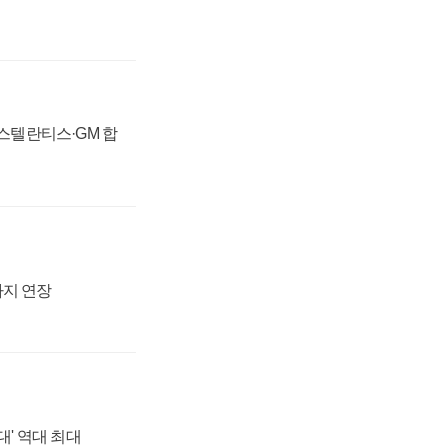
 스텔란티스·GM 합
까지 연장
대' 역대 최대