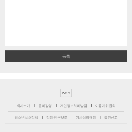
PC버전
회사소개
윤리강령
개인정보처리방침
이용자위원회
청소년보호정책
정정·반론보도
기사심의규정
불편신고