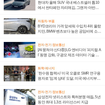
현대차 올해 SUV 국내 베스트셀러 톱10
에서 싼타페만 자리매김, 그랜저·아반떼
'세단 쌍끌이'로 내수 방어
자동차·부품
BYD코리아 가격 앞세워 수입차 4위 올랐
지만, BMW·벤츠보다 높은 공임비에 소비
자 불만 폭발
전자·전기·정보통신
[AI 뭉쳐야 산다⑧] LG·엔비디아 '피지컬 A
I' 동맹 강화, 구광모 제조·데이터·기술 결
집해 종합 로보틱스 기업으로
화학·에너지
'한수원 협력사' 미국 오클로 SMR 연구용
원자로 '임계 상태' 도달, 미국 에너지부
"중요한 이정표"
전자·전기·정보통신
삼성전자 넷리스트와 특허분쟁 매듭, 5년
동안 최대 1.3조 라이선스비 지급