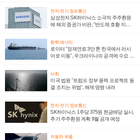
전자·전기·정보통신
삼성전자 SK하이닉스 소극적 주주환원
에 해외 증권가 비판, "반도체 호황 지속
성 의문"
화학·에너지
로이터 "정제연료 3만 톤 한국에서 러시
아로 이동", 우크라이나의 공격에 수요 늘
어
사회
미국 법원 "트럼프 정부 풍력 프로젝트 동
결 조치는 위법", 해제 명령 내려
전자·전기·정보통신
SK하이닉스 1주당 375원 현금배당 실시,
추가 주주환원 계획 9월 공개 예정
자동차·부품