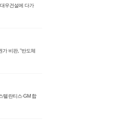
·대우건설에 다가
가 비판, "반도체
 스텔란티스·GM 합