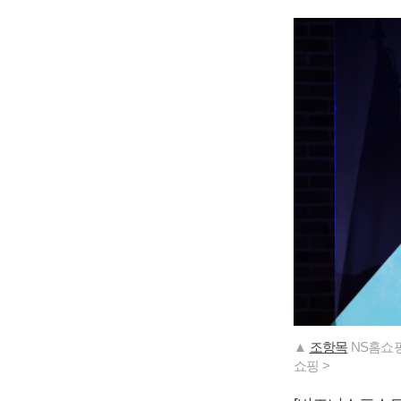
▲
조항목
NS홈쇼핑
쇼핑 >