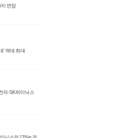
까지 연장
대' 역대 최대
성전자·SK하이닉스
하이닉스와 13%p 격