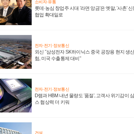
소비자·유통
롯데·농심 창업주 시대 '라면 앙금'은 옛말, '사촌'
협업 확대일로
전자·전기·정보통신
외신 "삼성전자 SK하이닉스 중국 공장용 현지 생산
험, 미국 수출통제 대비"
전자·전기·정보통신
D램과 HBM 내년 물량도 '품절', 고객사 위기감이
스 협상력 더 키워
건설