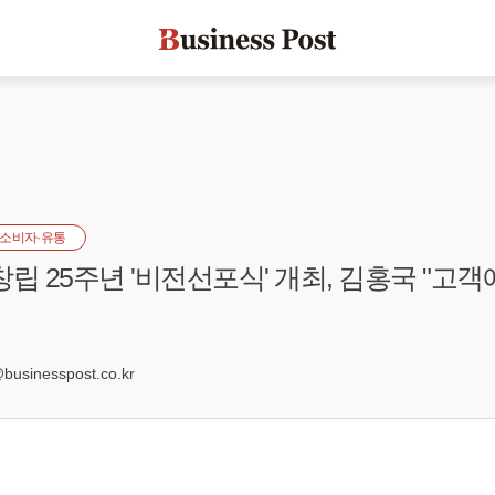
소비자·유통
립 25주년 '비전선포식' 개최, 김홍국 "고객
3
usinesspost.co.kr