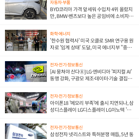
자동차·부품
BYD코리아 가격 앞세워 수입차 4위 올랐지
만, BMW·벤츠보다 높은 공임비에 소비자
불만 폭발
화학·에너지
'한수원 협력사' 미국 오클로 SMR 연구용 원
자로 '임계 상태' 도달, 미국 에너지부 "중요
한 이정표"
전자·전기·정보통신
[AI 뭉쳐야 산다⑧] LG·엔비디아 '피지컬 AI'
동맹 강화, 구광모 제조·데이터·기술 결집
해 종합 로보틱스 기업으로
전자·전기·정보통신
아이폰18 '메모리 부족'에 출시 지연되나, 삼
성디스플레이 LG디스플레이 LG이노텍 '탈
애플' 수익 다각화 속도
전자·전기·정보통신
삼성전자 넷리스트와 특허분쟁 매듭, 5년 동