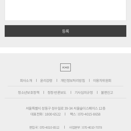
PC버전
회사소개
윤리강령
개인정보처리방침
이용자위원회
청소년보호정책
정정·반론보도
기사심의규정
불편신고
서울특별시 성동구 성수일로 39-34 서울숲더스페이스 12층
대표전화 : 1800-6522
팩스 : 070-4015-8658
편집국 : 070-4010-8512
사업본부 : 070-4010-7078