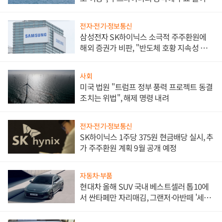
전자·전기·정보통신
삼성전자 SK하이닉스 소극적 주주환원에
해외 증권가 비판, "반도체 호황 지속성 의
문"
사회
미국 법원 "트럼프 정부 풍력 프로젝트 동결
조치는 위법", 해제 명령 내려
전자·전기·정보통신
SK하이닉스 1주당 375원 현금배당 실시, 추
가 주주환원 계획 9월 공개 예정
자동차·부품
현대차 올해 SUV 국내 베스트셀러 톱10에
서 싼타페만 자리매김, 그랜저·아반떼 '세단
쌍끌이'로 내수 방어