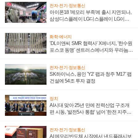
전자·전기·정보통신
아이폰18 '메모리 부족'에 출시 지연되나,
삼성디스플레이 LG디스플레이 LG이노
텍 '탈애플' 수익 다각화 속도
화학·에너지
'DL이앤씨 SMR 협력사' X에너지, '한수원
포스코 동맹' 센트러스에너지와 우라늄
계약 체결
전자·전기·정보통신
SK하이닉스, 용인 'Y2' 팹과 청주 'M17' 팹
건설에 54조 투자 결정
정치
AI시대 맞아 25년 만에 전력산업 구조개
편 시동, '발전5사 통합' 넘어 '한전 지주사'
재편론도
전자·전기·정보통신
AI 메모리반도체 시장에서 낸드플래시보