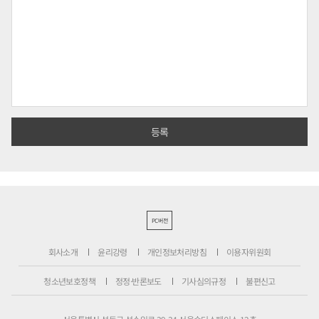
PC버전
회사소개
윤리강령
개인정보처리방침
이용자위원회
청소년보호정책
정정·반론보도
기사심의규정
불편신고