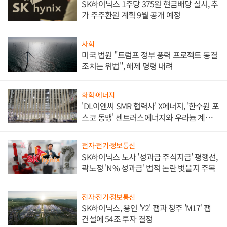
SK하이닉스 1주당 375원 현금배당 실시, 추
가 주주환원 계획 9월 공개 예정
사회
미국 법원 "트럼프 정부 풍력 프로젝트 동결
조치는 위법", 해제 명령 내려
화학·에너지
'DL이앤씨 SMR 협력사' X에너지, '한수원 포
스코 동맹' 센트러스에너지와 우라늄 계약
체결
전자·전기·정보통신
SK하이닉스 노사 '성과급 주식지급' 평행선,
곽노정 'N% 성과급' 법적 논란 벗을지 주목
전자·전기·정보통신
SK하이닉스, 용인 'Y2' 팹과 청주 'M17' 팹
건설에 54조 투자 결정