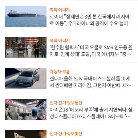
화학·에너지
로이터 "정제연료 3만 톤 한국에서 러시아
로 이동", 우크라이나의 공격에 수요 늘어
화학·에너지
'한수원 협력사' 미국 오클로 SMR 연구용 원
자로 '임계 상태' 도달, 미국 에너지부 "중요
한 이정표"
자동차·부품
현대차 올해 SUV 국내 베스트셀러 톱10에
서 싼타페만 자리매김, 그랜저·아반떼 '세단
쌍끌이'로 내수 방어
전자·전기·정보통신
아이폰18 '메모리 부족'에 출시 지연되나, 삼
성디스플레이 LG디스플레이 LG이노텍 '탈
애플' 수익 다각화 속도
전자·전기·정보통신