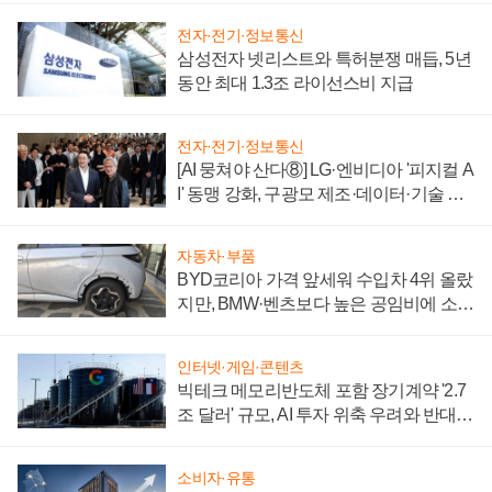
전자·전기·정보통신
삼성전자 넷리스트와 특허분쟁 매듭, 5년
동안 최대 1.3조 라이선스비 지급
전자·전기·정보통신
[AI 뭉쳐야 산다⑧] LG·엔비디아 '피지컬 A
I' 동맹 강화, 구광모 제조·데이터·기술 결
집해 종합 로보틱스 기업으로
자동차·부품
BYD코리아 가격 앞세워 수입차 4위 올랐
지만, BMW·벤츠보다 높은 공임비에 소비
자 불만 폭발
인터넷·게임·콘텐츠
빅테크 메모리반도체 포함 장기계약 '2.7
조 달러' 규모, AI 투자 위축 우려와 반대
신호
소비자·유통