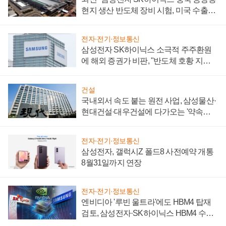
현지 생산 반도체 장비 시험, 미국 수출통
제 대비"
전자·전기·정보통신
삼성전자 SK하이닉스 소극적 주주환원
에 해외 증권가 비판, "반도체 호황 지속
성 의문"
건설
국내외서 속도 붙는 원전 사업, 삼성물산·
현대건설·대우건설에 다가오는 '약속의
시간'
전자·전기·정보통신
삼성전자, 갤럭시Z 폴드8 사전예약 개통
8월31일까지 연장
전자·전기·정보통신
엔비디아 '루빈 울트라'에도 HBM4 탑재
검토, 삼성전자·SK하이닉스 HBM4 수율
에 주도권 갈린다