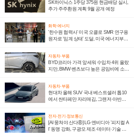
SK하이닉스 1주당 375원 현금배당 실시,
추가 주주환원 계획 9월 공개 예정
화학·에너지
'한수원 협력사' 미국 오클로 SMR 연구용
원자로 '임계 상태' 도달, 미국 에너지부
"중요한 이정표"
자동차·부품
BYD코리아 가격 앞세워 수입차 4위 올랐
지만, BMW·벤츠보다 높은 공임비에 소비
자 불만 폭발
자동차·부품
현대차 올해 SUV 국내 베스트셀러 톱10
에서 싼타페만 자리매김, 그랜저·아반떼
'세단 쌍끌이'로 내수 방어
전자·전기·정보통신
[AI 뭉쳐야 산다⑧] LG·엔비디아 '피지컬 A
I' 동맹 강화, 구광모 제조·데이터·기술 결