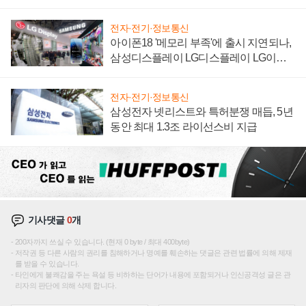
집해 종합 로보틱스 기업으로
전자·전기·정보통신
아이폰18 '메모리 부족'에 출시 지연되나,
삼성디스플레이 LG디스플레이 LG이노
텍 '탈애플' 수익 다각화 속도
전자·전기·정보통신
삼성전자 넷리스트와 특허분쟁 매듭, 5년
동안 최대 1.3조 라이선스비 지급
기사댓글
0
개
200자까지 쓰실 수 있습니다. (현재 0 byte / 최대 400byte)
저작권 등 다른 사람의 권리를 침해하거나 명예를 훼손하는 댓글은 관련 법률에 의해 제재
를 받을 수 있습니다.
타인에게 불쾌감을 주는 욕설 등 비하하는 단어가 내용에 포함되거나 인신공격성 글은 관
리자의 판단에 의해 삭제 합니다.