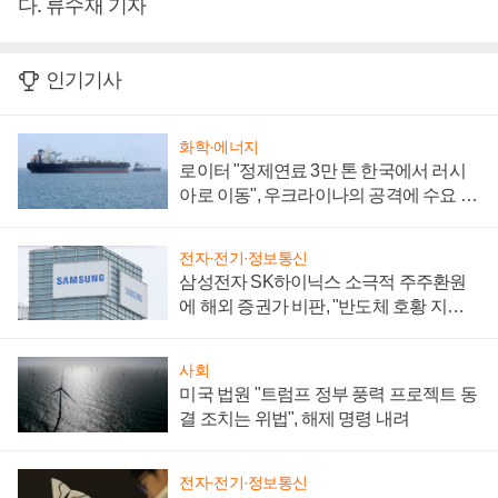
다. 류수재 기자
인기기사
화학·에너지
로이터 "정제연료 3만 톤 한국에서 러시
아로 이동", 우크라이나의 공격에 수요 늘
어
전자·전기·정보통신
삼성전자 SK하이닉스 소극적 주주환원
에 해외 증권가 비판, "반도체 호황 지속
성 의문"
사회
미국 법원 "트럼프 정부 풍력 프로젝트 동
결 조치는 위법", 해제 명령 내려
전자·전기·정보통신