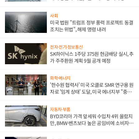
문"
사회
미국 법원 "트럼프 정부 풍력 프로젝트 동결
조치는 위법", 해제 명령 내려
전자·전기·정보통신
SK하이닉스 1주당 375원 현금배당 실시, 추
가 주주환원 계획 9월 공개 예정
화학·에너지
'한수원 협력사' 미국 오클로 SMR 연구용 원
자로 '임계 상태' 도달, 미국 에너지부 "중요
한 이정표"
자동차·부품
BYD코리아 가격 앞세워 수입차 4위 올랐지
만, BMW·벤츠보다 높은 공임비에 소비자
불만 폭발