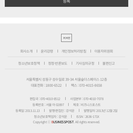
PC버전
회사소개
윤리강령
개인정보처리방침
이용자위원회
청소년보호정책
정정·반론보도
기사심의규정
불편신고
서울특별시 성동구 성수일로 39-34 서울숲더스페이스 12층
대표전화 : 1800-6522
팩스 : 070-4015-8658
편집국 : 070-4010-8512
사업본부 : 070-4010-7078
등록번호 : 서울 아 02897
제호 : 비즈니스포스트
등록일: 2013.11.13
발행·편집인 : 강석운
발행일자: 2013년 12월 2일
청소년보호책임자 : 강석운
ISSN : 2636-171X
Copyright ⓒ
B
USINESSPOST
. All rights reserved.