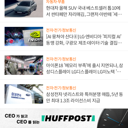
자동차·부품
현대차 올해 SUV 국내 베스트셀러 톱10에
서 싼타페만 자리매김, 그랜저·아반떼 '세단
쌍끌이'로 내수 방어
전자·전기·정보통신
[AI 뭉쳐야 산다⑧] LG·엔비디아 '피지컬 AI'
동맹 강화, 구광모 제조·데이터·기술 결집
해 종합 로보틱스 기업으로
전자·전기·정보통신
아이폰18 '메모리 부족'에 출시 지연되나, 삼
성디스플레이 LG디스플레이 LG이노텍 '탈
애플' 수익 다각화 속도
전자·전기·정보통신
삼성전자 넷리스트와 특허분쟁 매듭, 5년 동
안 최대 1.3조 라이선스비 지급