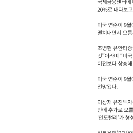
국제금융센터에 따
20%로 내다보고
미국 연준이 9월
떨쳐내면서 오름
조병현 유안타증
것”이라며 “미
이전보다 상승해 
미국 연준이 9
전망됐다.
이상재 유진투자증
안에 추가로 오
‘안도랠리’가 형
일본은행(BOJ)