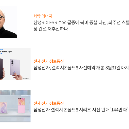
화학·에너지
삼성SDI ESS 수요 급증에 북미 증설 타진, 최주선 
장 건설 재추진하나
전자·전기·정보통신
삼성전자, 갤럭시Z 폴드8 사전예약 개통 8월31일까
전자·전기·정보통신
삼성전자 갤럭시 Z 폴드8 시리즈 사전 판매 '144만 대