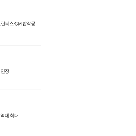
스텔란티스·GM 합작공
지 연장
' 역대 최대