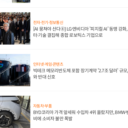
전자·전기·정보통신
[AI 뭉쳐야 산다⑧] LG·엔비디아 '피지컬 AI' 동맹 강
터·기술 결집해 종합 로보틱스 기업으로
인터넷·게임·콘텐츠
빅테크 메모리반도체 포함 장기계약 '2.7조 달러' 규모,
와 반대 신호
자동차·부품
BYD코리아 가격 앞세워 수입차 4위 올랐지만, BMW
비에 소비자 불만 폭발