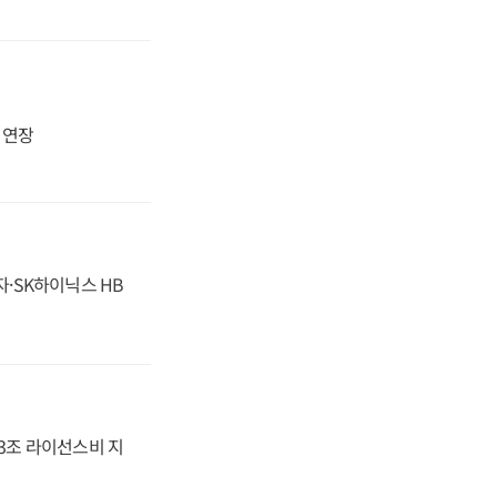
지 연장
자·SK하이닉스 HB
.3조 라이선스비 지