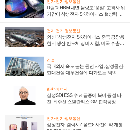
전자·전기·정보통신
D램과 HBM 내년 물량도 '품절', 고객사 위
기감이 삼성전자 SK하이닉스 협상력 더
키워
전자·전기·정보통신
외신 "삼성전자 SK하이닉스 중국 공장용
현지 생산 반도체 장비 시험, 미국 수출통
제 대비"
건설
국내외서 속도 붙는 원전 사업, 삼성물산·
현대건설·대우건설에 다가오는 '약속의
시간'
화학·에너지
삼성SDI ESS 수요 급증에 북미 증설 타
진, 최주선 스텔란티스·GM 합작공장 건
설 재추진하나
전자·전기·정보통신
삼성전자, 갤럭시Z 폴드8 사전예약 개통