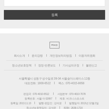
PC버전
회사소개
윤리강령
개인정보처리방침
이용자위원회
청소년보호정책
정정·반론보도
기사심의규정
불편신고
서울특별시 성동구 성수일로 39-34 서울숲더스페이스 12층
대표전화 : 1800-6522
팩스 : 070-4015-8658
편집국 : 070-4010-8512
사업본부 : 070-4010-7078
등록번호 : 서울 아 02897
제호 : 비즈니스포스트
등록일: 2013.11.13
발행·편집인 : 강석운
발행일자: 2013년 12월 2일
청소년보호책임자 : 강석운
ISSN : 2636-171X