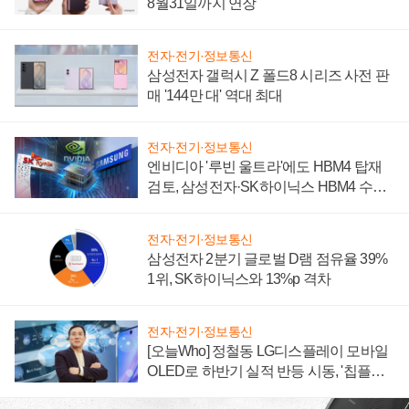
8월31일까지 연장
전자·전기·정보통신
삼성전자 갤럭시 Z 폴드8 시리즈 사전 판
매 '144만 대' 역대 최대
전자·전기·정보통신
엔비디아 '루빈 울트라'에도 HBM4 탑재
검토, 삼성전자·SK하이닉스 HBM4 수율
에 주도권 갈린다
전자·전기·정보통신
삼성전자 2분기 글로벌 D램 점유율 39%
1위, SK하이닉스와 13%p 격차
전자·전기·정보통신
[오늘Who] 정철동 LG디스플레이 모바일
OLED로 하반기 실적 반등 시동, '칩플레
이션'에 가격 인하 압박은 부담