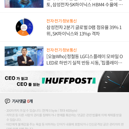
토, 삼성전자·SK하이닉스 HBM4 수율에 주
도권 갈린다
전자·전기·정보통신
삼성전자 2분기 글로벌 D램 점유율 39% 1
위, SK하이닉스와 13%p 격차
전자·전기·정보통신
[오늘Who] 정철동 LG디스플레이 모바일 O
LED로 하반기 실적 반등 시동, '칩플레이
션'에 가격 인하 압박은 부담
기사댓글
0
개
200자까지 쓰실 수 있습니다. (현재 0 byte / 최대 400byte)
저작권 등 다른 사람의 권리를 침해하거나 명예를 훼손하는 댓글은 관련 법률에 의해 제재를 받을
수 있습니다.
타인에게 불쾌감을 주는 욕설 등 비하하는 단어가 내용에 포함되거나 인신공격성 글은 관리자의 판
단에 의해 삭제 합니다.