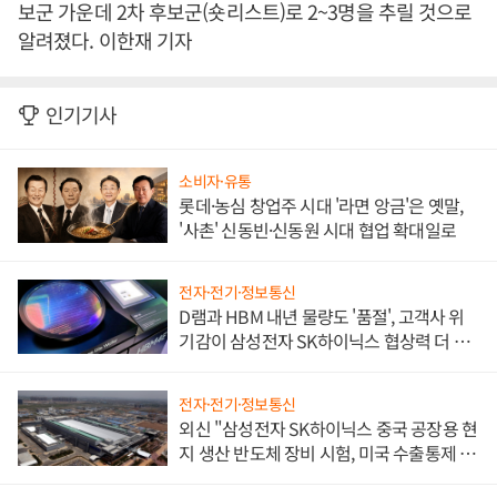
보군 가운데 2차 후보군(숏리스트)로 2~3명을 추릴 것으로
알려졌다. 이한재 기자
인기기사
소비자·유통
롯데·농심 창업주 시대 '라면 앙금'은 옛말,
'사촌' 신동빈·신동원 시대 협업 확대일로
전자·전기·정보통신
D램과 HBM 내년 물량도 '품절', 고객사 위
기감이 삼성전자 SK하이닉스 협상력 더 키
워
전자·전기·정보통신
외신 "삼성전자 SK하이닉스 중국 공장용 현
지 생산 반도체 장비 시험, 미국 수출통제 대
비"