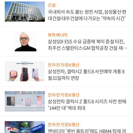
건설
국내외서 속도 붙는 원전 사업, 삼성물산·현
대건설·대우건설에 다가오는 '약속의 시간'
화학·에너지
삼성SDI ESS 수요 급증에 북미 증설 타진,
최주선 스텔란티스·GM 합작공장 건설 재추
진하나
전자·전기·정보통신
삼성전자, 갤럭시Z 폴드8 사전예약 개통 8
월31일까지 연장
전자·전기·정보통신
삼성전자 갤럭시 Z 폴드8 시리즈 사전 판매
'144만 대' 역대 최대
전자·전기·정보통신
엔비디아 '루빈 울트라'에도 HBM4 탑재 검