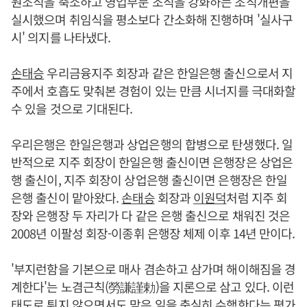
원조직을 축소하고 영업부문 조직을 강화하는 조직개편을
실시했으며 취임식을 평소보다 간소화해 진행하며 '실사구
시' 의지를 나타냈다.
손태승
우리금융지주 회장과 같은 한일은행 출신으로서 지
주에서 호흡도 맞춰본 경험이 있는 만큼 시너지를 극대화할
수 있을 것으로 기대된다.
우리은행은 한일은행과 상업은행의 합병으로 탄생했다. 일
반적으로 지주 회장이 한일은행 출신이면 은행장은 상업은
행 출신이, 지주 회장이 상업은행 출신이면 은행장은 한일
은행 출신이 맡아왔다.
손태승
회장과
이원덕
처럼 지주 회
장와 은행장 두 자리가 다 같은 은행 출신으로 채워진 것은
2008년 이팔성 회장-이종휘 은행장 체제 이후 14년 만이다.
'부지런함을 기본으로 매사 겸손하고 삼가며 해이해짐을 경
계한다'는 노겸근칙(勞謙謹勅)을 지론으로 삼고 있다. 이런
태도로 튀지 않으면서도 맡은 일을 충실히 수행한다는 평가