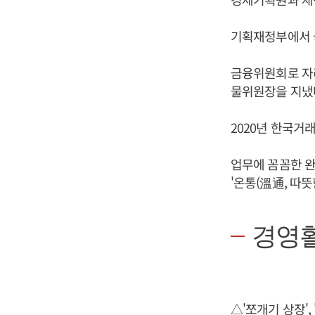
기획재정부에서 
금융위원회로 자
물위원장을 지냈
2020년 한국거
업무에 꼼꼼한 
'온통(溫通, 따뜻
경영
△'쪼개기 상장',