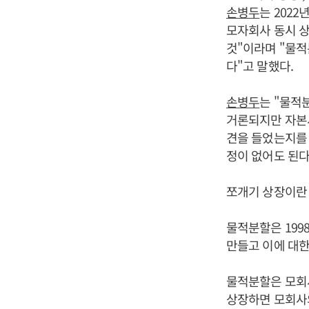
손병두
는 202
모자회사 동시 상
것"이라며 "물
다"고 말했다.
손병두
는 "물적
거론되지만 자본시
견을 들었는지를 
정이 없어도 된다
쪼개기 상장이란 
물적분할은 199
만들고 이에 대한
물적분할은 모회사
상장하면 모회사의