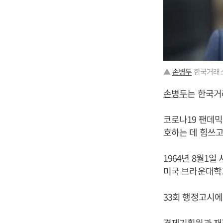
▲
손병두
한국거래소
손병두
는 한국거
코로나19 팬데믹
호하는 데 힘쓰고
1964년 8월1
미국 브라운대학
33회 행정고시
경제기획원과 재