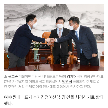
▲
윤호중
더불어민주당 원내대표(오른쪽)와
김기현
국민의힘 원내대표
(왼쪽)가 2월21일 여의도 국회의장실에서
박병석
국회의장 주재로 열
린 추경안 처리 문제로 여야 원내대표 회동에서 인사하고 있다.
여야 원내대표가 추가경정예산(추경)안을 처리하기로 합의
했다.