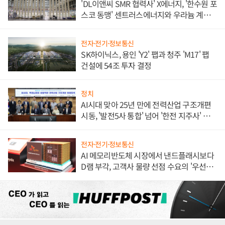
'DL이앤씨 SMR 협력사' X에너지, '한수원 포
스코 동맹' 센트러스에너지와 우라늄 계약
체결
전자·전기·정보통신
SK하이닉스, 용인 'Y2' 팹과 청주 'M17' 팹
건설에 54조 투자 결정
정치
AI시대 맞아 25년 만에 전력산업 구조개편
시동, '발전5사 통합' 넘어 '한전 지주사' 재편
론도
전자·전기·정보통신
AI 메모리반도체 시장에서 낸드플래시보다
D램 부각, 고객사 물량 선점 수요의 '우선순
위'