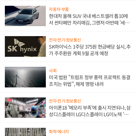
자동차·부품
현대차 올해 SUV 국내 베스트셀러 톱10에
서 싼타페만 자리매김, 그랜저·아반떼 '세단
쌍끌이'로 내수 방어
전자·전기·정보통신
SK하이닉스 1주당 375원 현금배당 실시, 추
가 주주환원 계획 9월 공개 예정
사회
미국 법원 "트럼프 정부 풍력 프로젝트 동결
조치는 위법", 해제 명령 내려
전자·전기·정보통신
아이폰18 '메모리 부족'에 출시 지연되나, 삼
성디스플레이 LG디스플레이 LG이노텍 '탈
애플' 수익 다각화 속도
화학·에너지