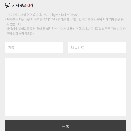
기사댓글
0
개
200자까지 쓰실 수 있습니다. (현재 0 byte / 최대 400byte)
저작권 등 다른 사람의 권리를 침해하거나 명예를 훼손하는 댓글은 관련 법률에 의해 제재를 받을
수 있습니다.
타인에게 불쾌감을 주는 욕설 등 비하하는 단어가 내용에 포함되거나 인신공격성 글은 관리자의 판
단에 의해 삭제 합니다.