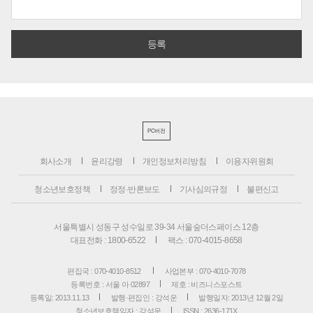
PC버전
회사소개
윤리강령
개인정보처리방침
이용자위원회
청소년보호정책
정정·반론보도
기사심의규정
불편신고
서울특별시 성동구 성수일로 39-34 서울숲더스페이스 12층
대표전화 : 1800-6522
팩스 : 070-4015-8658
편집국 : 070-4010-8512
사업본부 : 070-4010-7078
등록번호 : 서울 아 02897
제호 : 비즈니스포스트
등록일: 2013.11.13
발행·편집인 : 강석운
발행일자: 2013년 12월 2일
청소년보호책임자 : 강석운
ISSN : 2636-171X