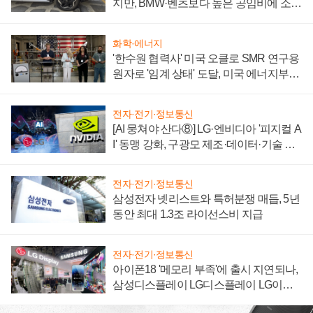
지만, BMW·벤츠보다 높은 공임비에 소비
자 불만 폭발
화학·에너지
'한수원 협력사' 미국 오클로 SMR 연구용
원자로 '임계 상태' 도달, 미국 에너지부
"중요한 이정표"
전자·전기·정보통신
[AI 뭉쳐야 산다⑧] LG·엔비디아 '피지컬 A
I' 동맹 강화, 구광모 제조·데이터·기술 결
집해 종합 로보틱스 기업으로
전자·전기·정보통신
삼성전자 넷리스트와 특허분쟁 매듭, 5년
동안 최대 1.3조 라이선스비 지급
전자·전기·정보통신
아이폰18 '메모리 부족'에 출시 지연되나,
삼성디스플레이 LG디스플레이 LG이노
텍 '탈애플' 수익 다각화 속도