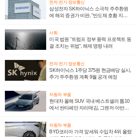
전자·전기·정보통신
삼성전자 SK하이닉스 소극적 주주환원
에 해외 증권가 비판, "반도체 호황 지속
성 의문"
사회
미국 법원 "트럼프 정부 풍력 프로젝트 동
결 조치는 위법", 해제 명령 내려
전자·전기·정보통신
SK하이닉스 1주당 375원 현금배당 실시,
추가 주주환원 계획 9월 공개 예정
자동차·부품
현대차 올해 SUV 국내 베스트셀러 톱10
에서 싼타페만 자리매김, 그랜저·아반떼
'세단 쌍끌이'로 내수 방어
자동차·부품
BYD코리아 가격 앞세워 수입차 4위 올랐