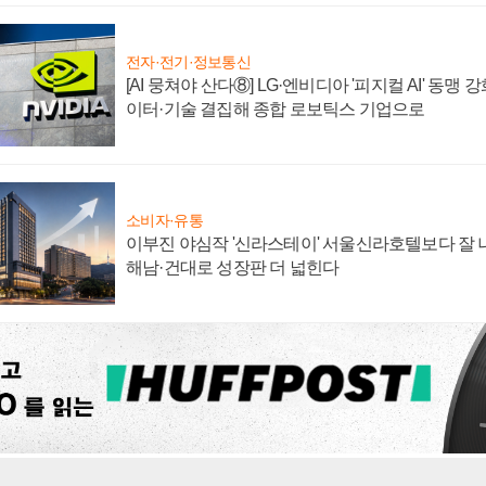
전자·전기·정보통신
[AI 뭉쳐야 산다⑧] LG·엔비디아 '피지컬 AI' 동맹 
이터·기술 결집해 종합 로보틱스 기업으로
소비자·유통
이부진 야심작 '신라스테이' 서울신라호텔보다 잘 나
해남·건대로 성장판 더 넓힌다