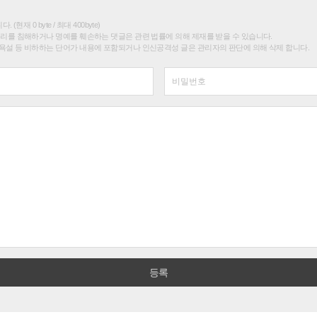
(현재 0 byte / 최대 400byte)
권리를 침해하거나 명예를 훼손하는 댓글은 관련 법률에 의해 제재를 받을 수 있습니다.
욕설 등 비하하는 단어가 내용에 포함되거나 인신공격성 글은 관리자의 판단에 의해 삭제 합니다.