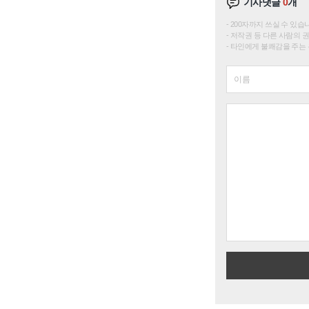
기사댓글
0
개
200자까지 쓰실 수 있습니다. 
저작권 등 다른 사람의 
타인에게 불쾌감을 주는 