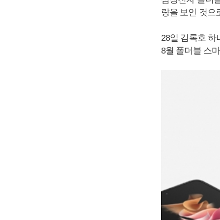
량을 보인 것으
28일 김록호 
8월 폴더블 스마