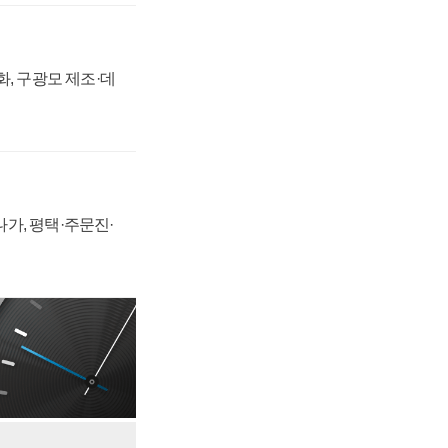
강화, 구광모 제조·데
가, 평택·주문진·