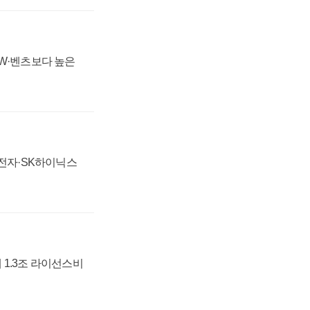
MW·벤츠보다 높은
성전자·SK하이닉스
 1.3조 라이선스비