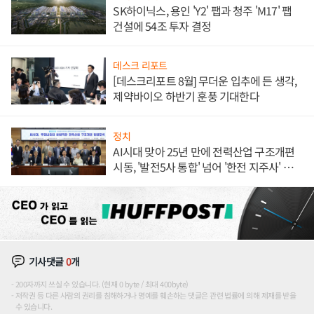
SK하이닉스, 용인 'Y2' 팹과 청주 'M17' 팹
건설에 54조 투자 결정
데스크 리포트
[데스크리포트 8월] 무더운 입추에 든 생각,
제약바이오 하반기 훈풍 기대한다
정치
AI시대 맞아 25년 만에 전력산업 구조개편
시동, '발전5사 통합' 넘어 '한전 지주사' 재편
론도
기사댓글
0
개
200자까지 쓰실 수 있습니다. (현재 0 byte / 최대 400byte)
저작권 등 다른 사람의 권리를 침해하거나 명예를 훼손하는 댓글은 관련 법률에 의해 제재를 받을
수 있습니다.