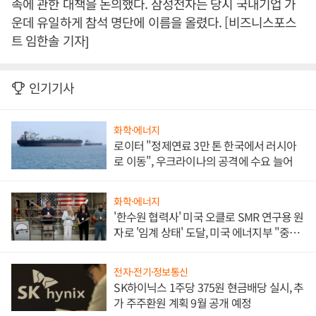
족에 관한 대책을 논의했다. 삼성전자는 당시 국내기업 가
운데 유일하게 참석 명단에 이름을 올렸다. [비즈니스포스
트 임한솔 기자]
인기기사
화학·에너지
로이터 "정제연료 3만 톤 한국에서 러시아
로 이동", 우크라이나의 공격에 수요 늘어
화학·에너지
'한수원 협력사' 미국 오클로 SMR 연구용 원
자로 '임계 상태' 도달, 미국 에너지부 "중요
한 이정표"
전자·전기·정보통신
SK하이닉스 1주당 375원 현금배당 실시, 추
가 주주환원 계획 9월 공개 예정