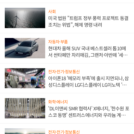
사회
미국 법원 "트럼프 정부 풍력 프로젝트 동결
조치는 위법", 해제 명령 내려
자동차·부품
현대차 올해 SUV 국내 베스트셀러 톱10에
서 싼타페만 자리매김, 그랜저·아반떼 '세단
쌍끌이'로 내수 방어
전자·전기·정보통신
아이폰18 '메모리 부족'에 출시 지연되나, 삼
성디스플레이 LG디스플레이 LG이노텍 '탈
애플' 수익 다각화 속도
화학·에너지
'DL이앤씨 SMR 협력사' X에너지, '한수원 포
스코 동맹' 센트러스에너지와 우라늄 계약
체결
전자·전기·정보통신