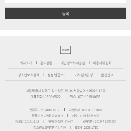
PC버전
회사소개
윤리강령
개인정보처리방침
이용자위원회
청소년보호정책
정정·반론보도
기사심의규정
불편신고
서울특별시 성동구 성수일로 39-34 서울숲더스페이스 12층
대표전화 : 1800-6522
팩스 : 070-4015-8658
편집국 : 070-4010-8512
사업본부 : 070-4010-7078
등록번호 : 서울 아 02897
제호 : 비즈니스포스트
등록일: 2013.11.13
발행·편집인 : 강석운
발행일자: 2013년 12월 2일
청소년보호책임자 : 강석운
ISSN : 2636-171X