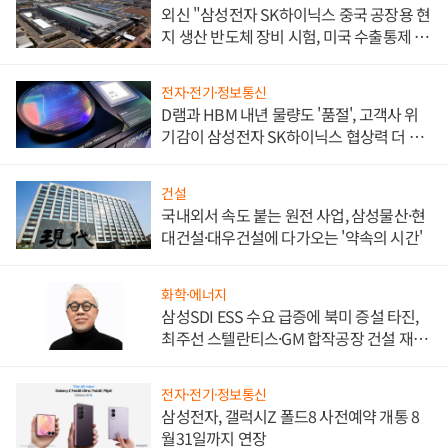
외신 "삼성전자 SK하이닉스 중국 공장용 현
지 생산 반도체 장비 시험, 미국 수출통제 대
비"
전자·전기·정보통신
D램과 HBM 내년 물량도 '품절', 고객사 위
기감이 삼성전자 SK하이닉스 협상력 더 키
워
건설
국내외서 속도 붙는 원전 사업, 삼성물산·현
대건설·대우건설에 다가오는 '약속의 시간'
화학·에너지
삼성SDI ESS 수요 급증에 북미 증설 타진,
최주선 스텔란티스·GM 합작공장 건설 재추
진하나
전자·전기·정보통신
삼성전자, 갤럭시Z 폴드8 사전예약 개통 8
월31일까지 연장