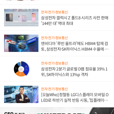
전자·전기·정보통신
삼성전자 갤럭시 Z 폴드8 시리즈 사전 판매
'144만 대' 역대 최대
전자·전기·정보통신
엔비디아 '루빈 울트라'에도 HBM4 탑재 검
토, 삼성전자·SK하이닉스 HBM4 수율에 주
도권 갈린다
전자·전기·정보통신
삼성전자 2분기 글로벌 D램 점유율 39% 1
위, SK하이닉스와 13%p 격차
전자·전기·정보통신
[오늘Who] 정철동 LG디스플레이 모바일 O
LED로 하반기 실적 반등 시동, '칩플레이
션'에 가격 인하 압박은 부담