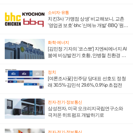
부각
소비자·유통
치킨3사 '가맹점 상생' 비교해보니, 교촌
'영업권 보호'·bhc '신메뉴 개발'·BBQ '원가
부담'
화학·에너지
[김민정 기자의 '코스뽀'] 지엔씨에너지 AI
붐에 비상발전기 호황, 안병철 친환경 에
너지 발전전문기업 향한다
정치
[여론조사꽃] 민주당 당대표 선호도 정청
래 30.5%·김민석 29.6%, 0.9%p 초접전
전자·전기·정보통신
삼성전자, 미국 오크리지국립연구소와
극저온 히트펌프 개발하기로
전자·전기·정보통신