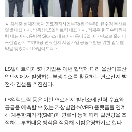
▲ 김세훈 현대자동차 연료전지사업부장(왼쪽부터), 유수경 두산퓨
얼셀 대표이사, 박용상 LS일렉트릭 대표이사, 정재훈 한국수력원자
력 대표이사, 윤병석 SK가스 대표이사 등이 3일 비대면으로 울산미
포산업단지 부하대응 연료전지 시점사업 공동개발을 위한 업무협
약을 맺었다. < LS일렉트릭 >
LS일렉트릭과 5개 기업은 이번 협약에 따라 울산미포산
업단지에서 발생하는 부생수소를 활용하는 연료전지 발
전소 건설을 추진한다.
LS일렉트릭 등은 이번 연료전지 발전소에 전력 수요와
공급을 예측할 수 있는 가상발전소(VPP) 플랫폼을 연계
해 계통한계가격(SMP)과 연료비 등에 따라 발전량을 조
절하는 부하대응 방식을 적용해 시범운영하기로 했다.