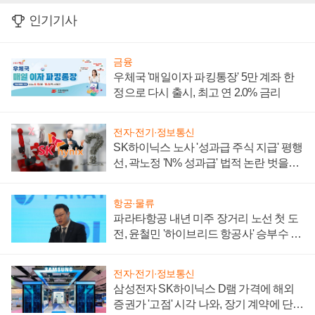
인기기사
금융
우체국 '매일이자 파킹통장' 5만 계좌 한
정으로 다시 출시, 최고 연 2.0% 금리
전자·전기·정보통신
SK하이닉스 노사 '성과급 주식 지급' 평행
선, 곽노정 'N% 성과급' 법적 논란 벗을지
주목
항공·물류
파라타항공 내년 미주 장거리 노선 첫 도
전, 윤철민 '하이브리드 항공사' 승부수 통
할까
전자·전기·정보통신
삼성전자 SK하이닉스 D램 가격에 해외
증권가 '고점' 시각 나와, 장기 계약에 단점