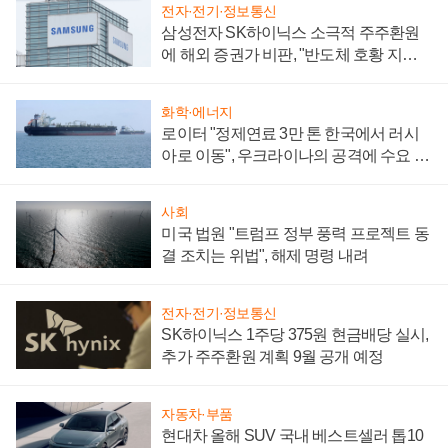
전자·전기·정보통신
삼성전자 SK하이닉스 소극적 주주환원
에 해외 증권가 비판, "반도체 호황 지속
성 의문"
화학·에너지
로이터 "정제연료 3만 톤 한국에서 러시
아로 이동", 우크라이나의 공격에 수요 늘
어
사회
미국 법원 "트럼프 정부 풍력 프로젝트 동
결 조치는 위법", 해제 명령 내려
전자·전기·정보통신
SK하이닉스 1주당 375원 현금배당 실시,
추가 주주환원 계획 9월 공개 예정
자동차·부품
현대차 올해 SUV 국내 베스트셀러 톱10