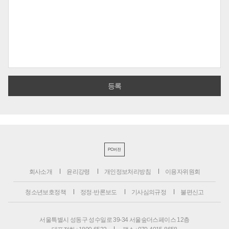
PC버전
회사소개
윤리강령
개인정보처리방침
이용자위원회
청소년보호정책
정정·반론보도
기사심의규정
불편신고
서울특별시 성동구 성수일로 39-34 서울숲더스페이스 12층