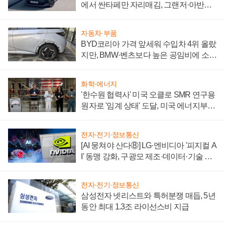
에서 싼타페만 자리매김, 그랜저·아반떼
'세단 쌍끌이'로 내수 방어
자동차·부품
BYD코리아 가격 앞세워 수입차 4위 올랐
지만, BMW·벤츠보다 높은 공임비에 소비
자 불만 폭발
화학·에너지
'한수원 협력사' 미국 오클로 SMR 연구용
원자로 '임계 상태' 도달, 미국 에너지부
"중요한 이정표"
전자·전기·정보통신
[AI 뭉쳐야 산다⑧] LG·엔비디아 '피지컬 A
I' 동맹 강화, 구광모 제조·데이터·기술 결
집해 종합 로보틱스 기업으로
전자·전기·정보통신
삼성전자 넷리스트와 특허분쟁 매듭, 5년
동안 최대 1.3조 라이선스비 지급