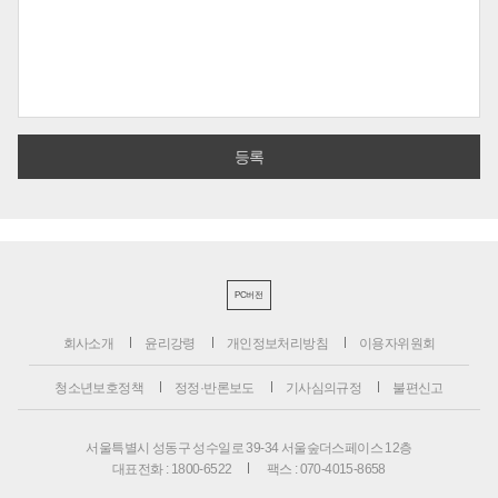
PC버전
회사소개
윤리강령
개인정보처리방침
이용자위원회
청소년보호정책
정정·반론보도
기사심의규정
불편신고
서울특별시 성동구 성수일로 39-34 서울숲더스페이스 12층
대표전화 : 1800-6522
팩스 : 070-4015-8658