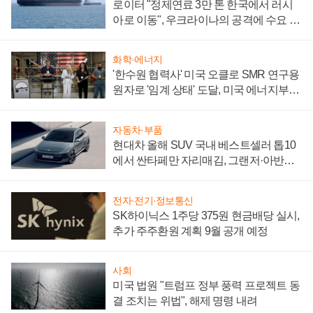
로이터 "정제연료 3만 톤 한국에서 러시
아로 이동", 우크라이나의 공격에 수요 늘
어
화학·에너지
'한수원 협력사' 미국 오클로 SMR 연구용
원자로 '임계 상태' 도달, 미국 에너지부
"중요한 이정표"
자동차·부품
현대차 올해 SUV 국내 베스트셀러 톱10
에서 싼타페만 자리매김, 그랜저·아반떼
'세단 쌍끌이'로 내수 방어
전자·전기·정보통신
SK하이닉스 1주당 375원 현금배당 실시,
추가 주주환원 계획 9월 공개 예정
사회
미국 법원 "트럼프 정부 풍력 프로젝트 동
결 조치는 위법", 해제 명령 내려