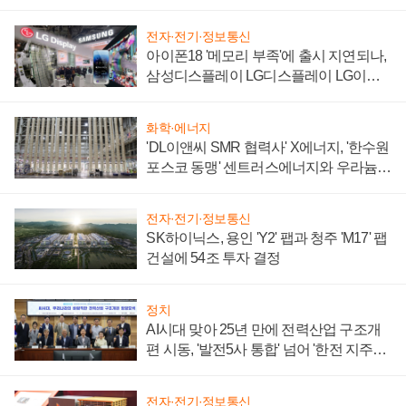
전자·전기·정보통신
아이폰18 '메모리 부족'에 출시 지연되나,
삼성디스플레이 LG디스플레이 LG이노
텍 '탈애플' 수익 다각화 속도
화학·에너지
'DL이앤씨 SMR 협력사' X에너지, '한수원
포스코 동맹' 센트러스에너지와 우라늄
계약 체결
전자·전기·정보통신
SK하이닉스, 용인 'Y2' 팹과 청주 'M17' 팹
건설에 54조 투자 결정
정치
AI시대 맞아 25년 만에 전력산업 구조개
편 시동, '발전5사 통합' 넘어 '한전 지주사'
재편론도
전자·전기·정보통신