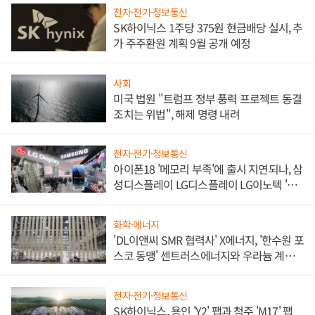
전자·전기·정보통신
SK하이닉스 1주당 375원 현금배당 실시, 추
가 주주환원 계획 9월 공개 예정
사회
미국 법원 "트럼프 정부 풍력 프로젝트 동결
조치는 위법", 해제 명령 내려
전자·전기·정보통신
아이폰18 '메모리 부족'에 출시 지연되나, 삼
성디스플레이 LG디스플레이 LG이노텍 '탈
애플' 수익 다각화 속도
화학·에너지
'DL이앤씨 SMR 협력사' X에너지, '한수원 포
스코 동맹' 센트러스에너지와 우라늄 계약
체결
전자·전기·정보통신
SK하이닉스, 용인 'Y2' 팹과 청주 'M17' 팹