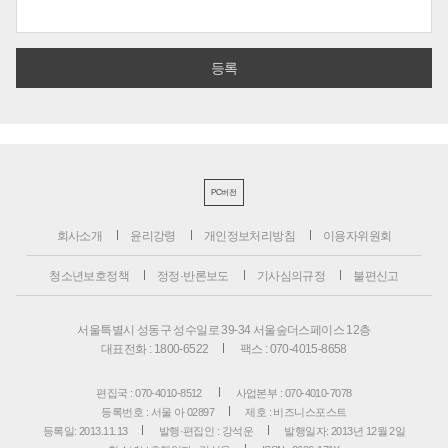
PC버전
회사소개
윤리강령
개인정보처리방침
이용자위원회
청소년보호정책
정정·반론보도
기사심의규정
불편신고
서울특별시 성동구 성수일로 39-34 서울숲더스페이스 12층
대표전화 : 1800-6522
팩스 : 070-4015-8658
편집국 : 070-4010-8512
사업본부 : 070-4010-7078
등록번호 : 서울 아 02897
제호 : 비즈니스포스트
등록일: 2013.11.13
발행·편집인 : 강석운
발행일자: 2013년 12월 2일