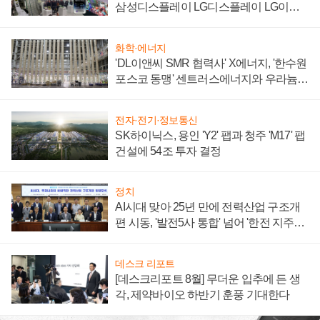
삼성디스플레이 LG디스플레이 LG이노
텍 '탈애플' 수익 다각화 속도
화학·에너지
'DL이앤씨 SMR 협력사' X에너지, '한수원
포스코 동맹' 센트러스에너지와 우라늄
계약 체결
전자·전기·정보통신
SK하이닉스, 용인 'Y2' 팹과 청주 'M17' 팹
건설에 54조 투자 결정
정치
AI시대 맞아 25년 만에 전력산업 구조개
편 시동, '발전5사 통합' 넘어 '한전 지주사'
재편론도
데스크 리포트
[데스크리포트 8월] 무더운 입추에 든 생
각, 제약바이오 하반기 훈풍 기대한다