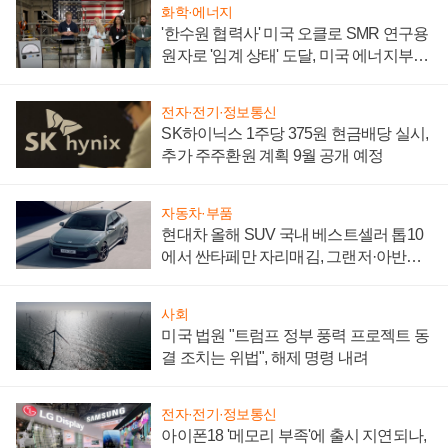
화학·에너지
'한수원 협력사' 미국 오클로 SMR 연구용
원자로 '임계 상태' 도달, 미국 에너지부
"중요한 이정표"
전자·전기·정보통신
SK하이닉스 1주당 375원 현금배당 실시,
추가 주주환원 계획 9월 공개 예정
자동차·부품
현대차 올해 SUV 국내 베스트셀러 톱10
에서 싼타페만 자리매김, 그랜저·아반떼
'세단 쌍끌이'로 내수 방어
사회
미국 법원 "트럼프 정부 풍력 프로젝트 동
결 조치는 위법", 해제 명령 내려
전자·전기·정보통신
아이폰18 '메모리 부족'에 출시 지연되나,