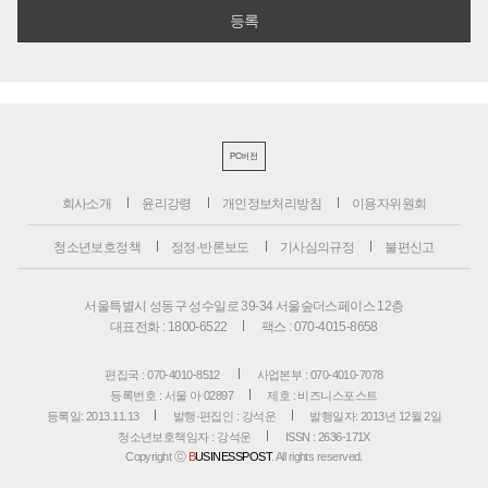
PC버전
회사소개
윤리강령
개인정보처리방침
이용자위원회
청소년보호정책
정정·반론보도
기사심의규정
불편신고
서울특별시 성동구 성수일로 39-34 서울숲더스페이스 12층
대표전화 : 1800-6522
팩스 : 070-4015-8658
편집국 : 070-4010-8512
사업본부 : 070-4010-7078
등록번호 : 서울 아 02897
제호 : 비즈니스포스트
등록일: 2013.11.13
발행·편집인 : 강석운
발행일자: 2013년 12월 2일
청소년보호책임자 : 강석운
ISSN : 2636-171X
Copyright ⓒ
B
USINESSPOST
. All rights reserved.