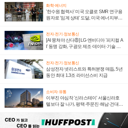
화학·에너지
'한수원 협력사' 미국 오클로 SMR 연구용
원자로 '임계 상태' 도달, 미국 에너지부
"중요한 이정표"
전자·전기·정보통신
[AI 뭉쳐야 산다⑧] LG·엔비디아 '피지컬 A
I' 동맹 강화, 구광모 제조·데이터·기술 결
집해 종합 로보틱스 기업으로
전자·전기·정보통신
삼성전자 넷리스트와 특허분쟁 매듭, 5년
동안 최대 1.3조 라이선스비 지급
소비자·유통
이부진 야심작 '신라스테이' 서울신라호
텔보다 잘 나가, 평택·주문진·해남·건대로
성장판 더 넓힌다