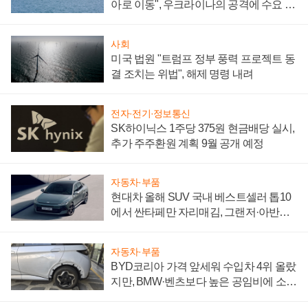
아로 이동", 우크라이나의 공격에 수요 늘
어
사회
미국 법원 "트럼프 정부 풍력 프로젝트 동
결 조치는 위법", 해제 명령 내려
전자·전기·정보통신
SK하이닉스 1주당 375원 현금배당 실시,
추가 주주환원 계획 9월 공개 예정
자동차·부품
현대차 올해 SUV 국내 베스트셀러 톱10
에서 싼타페만 자리매김, 그랜저·아반떼
'세단 쌍끌이'로 내수 방어
자동차·부품
BYD코리아 가격 앞세워 수입차 4위 올랐
지만, BMW·벤츠보다 높은 공임비에 소비
자 불만 폭발