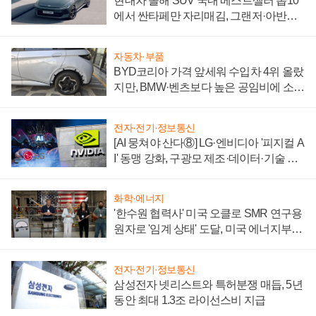
현대차 올해 SUV 국내 베스트셀러 톱10
에서 싼타페만 자리매김, 그랜저·아반떼
'세단 쌍끌이'로 내수 방어
자동차·부품
BYD코리아 가격 앞세워 수입차 4위 올랐
지만, BMW·벤츠보다 높은 공임비에 소비
자 불만 폭발
전자·전기·정보통신
[AI 뭉쳐야 산다⑧] LG·엔비디아 '피지컬 A
I' 동맹 강화, 구광모 제조·데이터·기술 결
집해 종합 로보틱스 기업으로
화학·에너지
'한수원 협력사' 미국 오클로 SMR 연구용
원자로 '임계 상태' 도달, 미국 에너지부
"중요한 이정표"
전자·전기·정보통신
삼성전자 넷리스트와 특허분쟁 매듭, 5년
동안 최대 1.3조 라이선스비 지급