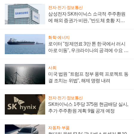
전자·전기·정보통신
삼성전자 SK하이닉스 소극적 주주환원
에 해외 증권가 비판, "반도체 호황 지속
성 의문"
화학·에너지
로이터 "정제연료 3만 톤 한국에서 러시
아로 이동", 우크라이나의 공격에 수요 늘
어
사회
미국 법원 "트럼프 정부 풍력 프로젝트 동
결 조치는 위법", 해제 명령 내려
전자·전기·정보통신
SK하이닉스 1주당 375원 현금배당 실시,
추가 주주환원 계획 9월 공개 예정
자동차·부품