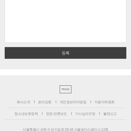
PC버전
회사소개
윤리강령
개인정보처리방침
이용자위원회
청소년보호정책
정정·반론보도
기사심의규정
불편신고
서울특별시 성동구 성수일로 39-34 서울숲더스페이스 12층